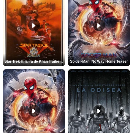
Star Trek II: la ira de Khan Tráiler VO
Spider-Man: No Way Home Teaser