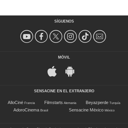
SÍGUENOS
MÓVIL
SENSACINE EN EL EXTRANJERO
AlloCiné
Filmstarts
Beyazperde
Francia
Alemania
Turquía
AdoroCinema
Sensacine México
Brasil
México