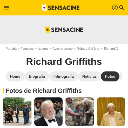
profil
menu
search
Portada
Famosos
Actores
Actor británico
Richard Griffiths
Richard Griffiths : Fotos de sus películas y series
Richard Griffiths
Home
Biografía
Filmografía
Noticias
Fotos
St
Fotos de Richard Griffiths