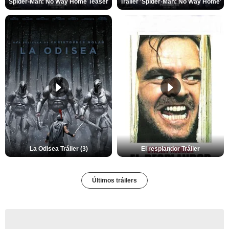
Spider-Man: No Way Home Teaser
Tráiler 'Spider-Man: No Way Home'
La Odisea Tráiler (3)
El resplandor Tráiler
Últimos tráilers