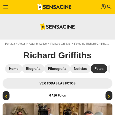
profil
menu
search
Portada
Actor
Actor británico
Richard Griffiths
Fotos de Richard Griffiths
Más
Richard Griffiths
Home
Biografía
Filmografía
Noticias
Fotos
St
VER TODAS LAS FOTOS
6
/ 10 Fotos