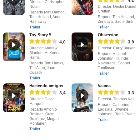
4,2
Director: Christopher
Nolan
Director: Destin Daniel
Cretton
Reparto Matt Damon,
Tom Holland, Anne
Reparto Tom Holland,
Hathaway
Zendaya, Sadie Sink
Tráiler
Tráiler
Toy Story 5
Obsession
4,0
3,9
Director: Andrew
Director: Curry Barker
Stanton, McKenna
Reparto Michael
Harris
Johnston (II), Inde
Reparto Tom Hanks,
Navarrette, Cooper
Tim Allen, Joan
Tomlinson
Cusack
Tráiler
Tráiler
Haciendo amigos
Vaiana
3,4
3,3
Director: David
Director: Thomas Kail
Marqués
Reparto Catherine
Reparto Antonio
Laga'aia, Dwayne
Resines, Quim
Johnson, Rena Owen
Gutiérrez, Megan
Tráiler
Montaner
Tráiler