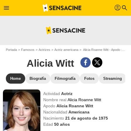
profil
menu
search
Portada
Famosos
Actrizes
Actriz americana
Alicia Roanne Witt - Apodo : Alicia Witt
Alicia Witt
Home
Biografía
Filmografía
Fotos
Streaming
Actividad
Actriz
Nombre real
Alicia Roanne Witt
Apodo
Alicia Roanne Witt
Nacionalidad
Americana
Nacimiento
21 de agosto de 1975
Edad
50
años