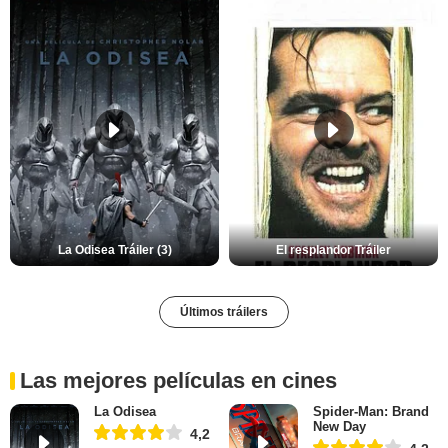
La Odisea Tráiler (3)
El resplandor Tráiler
Últimos tráilers
Las mejores películas en cines
La Odisea
Spider-Man: Brand
New Day
4,2