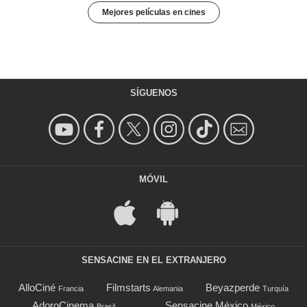
Mejores películas en cines
SÍGUENOS
MÓVIL
SENSACINE EN EL EXTRANJERO
AlloCiné
Filmstarts
Beyazperde
Francia
Alemania
Turquía
AdoroCinema
Sensacine México
Brasil
México