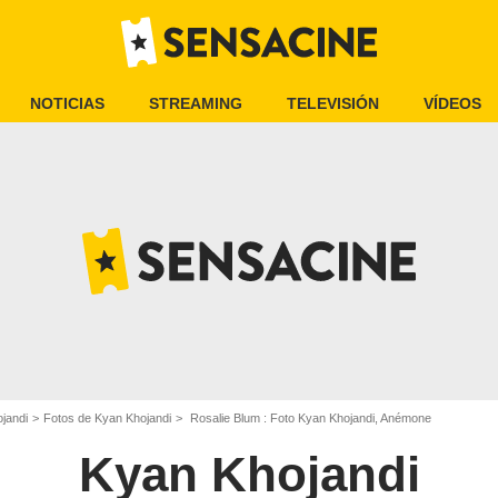
NOTICIAS
STREAMING
TELEVISIÓN
VÍDEOS
jandi
Fotos de Kyan Khojandi
Rosalie Blum : Foto Kyan Khojandi, Anémone
Kyan Khojandi