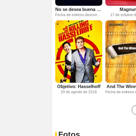
No se desea buena suerte
Magnu
Fecha de estreno desconocida
17 de octubre 
Objetivo: Hasselhoff
And The Winne
20 de agosto de 2018
Fotos