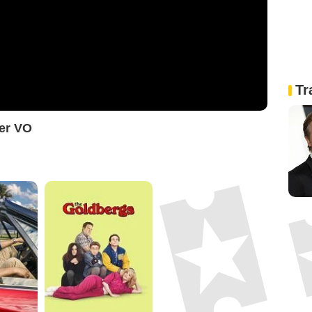
Tr
ler VO