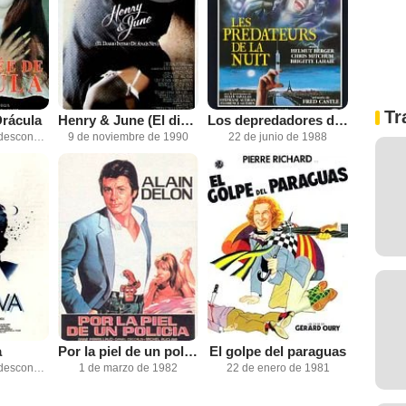
Tr
Drácula
Henry & June (El diario íntimo de Anaïs Nin)
Los depredadores de la noche
Fecha de estreno desconocida
9 de noviembre de 1990
22 de junio de 1988
a
Por la piel de un policía
El golpe del paraguas
Fecha de estreno desconocida
1 de marzo de 1982
22 de enero de 1981