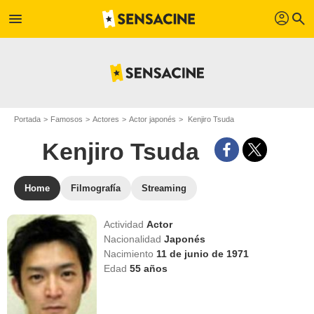
profil
menu
search
Portada
Famosos
Actores
Actor japonés
Kenjiro Tsuda
Kenjiro Tsuda
Home
Filmografía
Streaming
Actividad
Actor
Nacionalidad
Japonés
Nacimiento
11 de junio de 1971
Edad
55
años