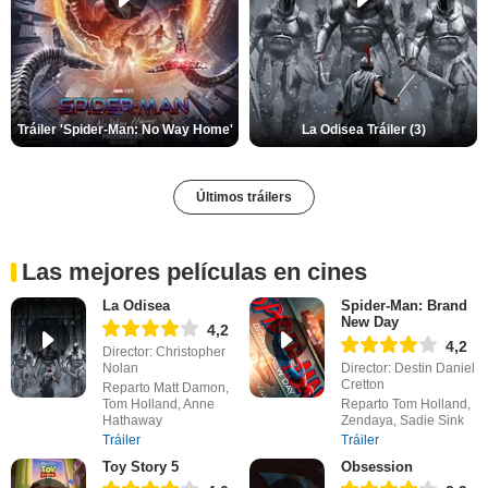
Tráiler 'Spider-Man: No Way Home'
La Odisea Tráiler (3)
Últimos tráilers
Las mejores películas en cines
La Odisea
Spider-Man: Brand
New Day
4,2
4,2
Director: Christopher
Nolan
Director: Destin Daniel
Cretton
Reparto Matt Damon,
Tom Holland, Anne
Reparto Tom Holland,
Hathaway
Zendaya, Sadie Sink
Tráiler
Tráiler
Toy Story 5
Obsession