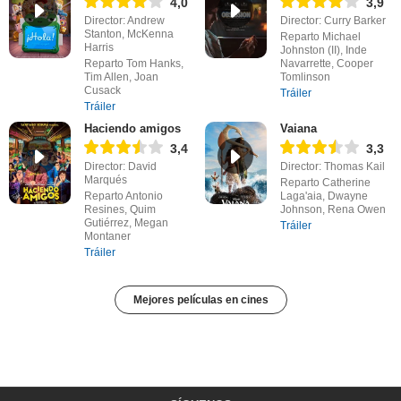
4,0
3,9
Director: Andrew
Director: Curry Barker
Stanton, McKenna
Reparto Michael
Harris
Johnston (II), Inde
Reparto Tom Hanks,
Navarrette, Cooper
Tim Allen, Joan
Tomlinson
Cusack
Tráiler
Tráiler
Haciendo amigos
Vaiana
3,4
3,3
Director: David
Director: Thomas Kail
Marqués
Reparto Catherine
Reparto Antonio
Laga'aia, Dwayne
Resines, Quim
Johnson, Rena Owen
Gutiérrez, Megan
Tráiler
Montaner
Tráiler
Mejores películas en cines