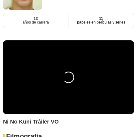
13
11
años de carrera
papeles en películas y series
Ni No Kuni Tráiler VO
Filmografía