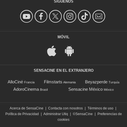
SÍGUENOS
MÓVIL
SENSACINE EN EL EXTRANJERO
AlloCiné
Filmstarts
Beyazperde
Francia
Alemania
Turquía
AdoroCinema
Sensacine México
Brasil
México
Acerca de SensaCine
|
Contacta con nosotros
|
Términos de uso
|
Política de Privacidad
|
Administrar Utiq
|
©SensaCine
|
Preferencias de
cookies