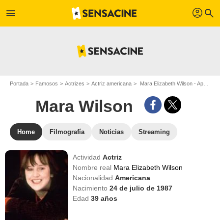
profil
menu
search
Portada
Famosos
Actrizes
Actriz americana
Mara Elizabeth Wilson - Apodo : Mara Wilson
Mara Wilson
Home
Filmografía
Noticias
Streaming
Actividad
Actriz
Nombre real
Mara Elizabeth Wilson
Nacionalidad
Americana
Nacimiento
24 de julio de 1987
Edad
39
años