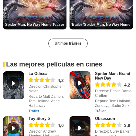
Spider-Man: No Way Home Teaser
Tráiler 'Spider-Man: No Way Home'
Últimos tráilers
Las mejores películas en cines
La Odisea
Spider-Man: Brand
New Day
4,2
4,2
Director: Christopher
Nolan
Director: Destin Daniel
Cretton
Reparto Matt Damon,
Tom Holland, Anne
Reparto Tom Holland,
Hathaway
Zendaya, Sadie Sink
Tráiler
Tráiler
Toy Story 5
Obsession
4,0
3,9
Director: Andrew
Director: Curry Barker
Stanton, McKenna