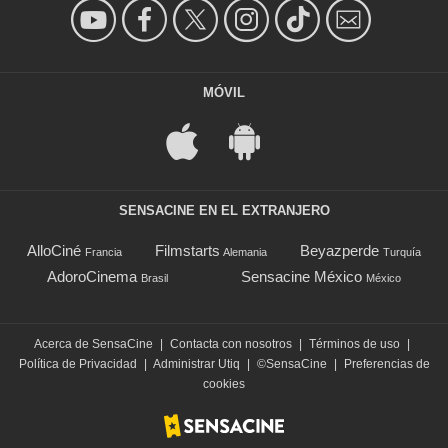
MÓVIL
SENSACINE EN EL EXTRANJERO
AlloCiné
Filmstarts
Beyazperde
Francia
Alemania
Turquía
AdoroCinema
Sensacine México
Brasil
México
Acerca de SensaCine
|
Contacta con nosotros
|
Términos de uso
|
Política de Privacidad
|
Administrar Utiq
|
©SensaCine
|
Preferencias de
cookies