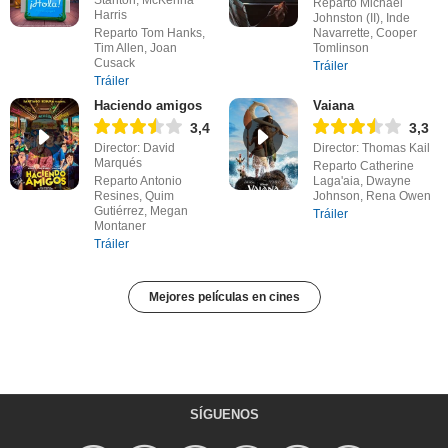
Reparto Michael
Harris
Johnston (II), Inde
Reparto Tom Hanks,
Navarrette, Cooper
Tim Allen, Joan
Tomlinson
Cusack
Tráiler
Tráiler
Haciendo amigos
Vaiana
3,4
3,3
Director: David
Director: Thomas Kail
Marqués
Reparto Catherine
Reparto Antonio
Laga'aia, Dwayne
Resines, Quim
Johnson, Rena Owen
Gutiérrez, Megan
Tráiler
Montaner
Tráiler
Mejores películas en cines
SÍGUENOS