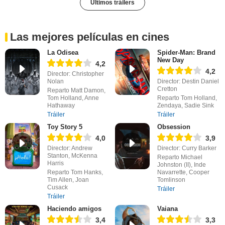
Últimos tráilers
Las mejores películas en cines
La Odisea
Spider-Man: Brand
New Day
4,2
4,2
Director: Christopher
Nolan
Director: Destin Daniel
Cretton
Reparto Matt Damon,
Tom Holland, Anne
Reparto Tom Holland,
Hathaway
Zendaya, Sadie Sink
Tráiler
Tráiler
Toy Story 5
Obsession
4,0
3,9
Director: Andrew
Director: Curry Barker
Stanton, McKenna
Reparto Michael
Harris
Johnston (II), Inde
Reparto Tom Hanks,
Navarrette, Cooper
Tim Allen, Joan
Tomlinson
Cusack
Tráiler
Tráiler
Haciendo amigos
Vaiana
3,4
3,3