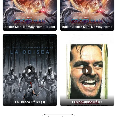
Spider-Man: No Way Home Teaser
Tráiler 'Spider-Man: No Way Home'
La Odisea Tráiler (3)
El resplandor Tráiler