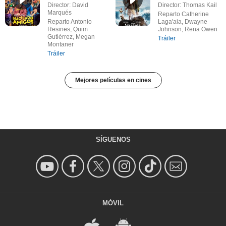
Director: David
Director: Thomas Kail
Marqués
Reparto Catherine
Reparto Antonio
Laga'aia, Dwayne
Resines, Quim
Johnson, Rena Owen
Gutiérrez, Megan
Tráiler
Montaner
Tráiler
Mejores películas en cines
SÍGUENOS
MÓVIL