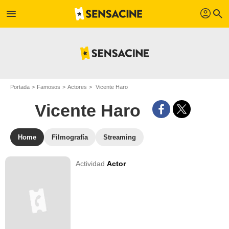
profil
menu
search
Portada
Famosos
Actores
Vicente Haro
Vicente Haro
Home
Filmografía
Streaming
Actividad
Actor