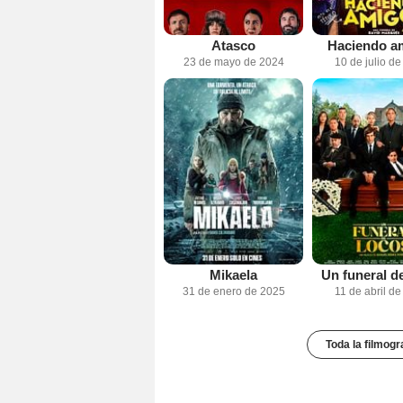
Atasco
Haciendo a
23 de mayo de 2024
10 de julio d
Mikaela
Un funeral d
31 de enero de 2025
11 de abril d
Toda la filmogr