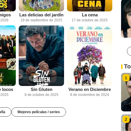
migos
Las delicias del jardín
La cena
e 2026
19 de septiembre de 2025
17 de octubre de 2025
To
1
e locos
Sin Gluten
Verano en Diciembre
e 2025
8 de octubre de 2025
8 de noviembre de 2024
afía
Mejores películas / series
2