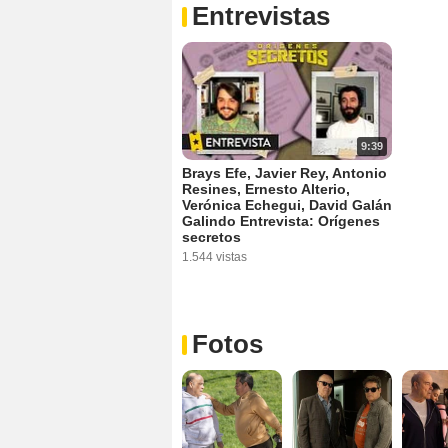
Entrevistas
9:39
Brays Efe, Javier Rey, Antonio
Resines, Ernesto Alterio,
Verónica Echegui, David Galán
Galindo Entrevista: Orígenes
secretos
1.544 vistas
Fotos