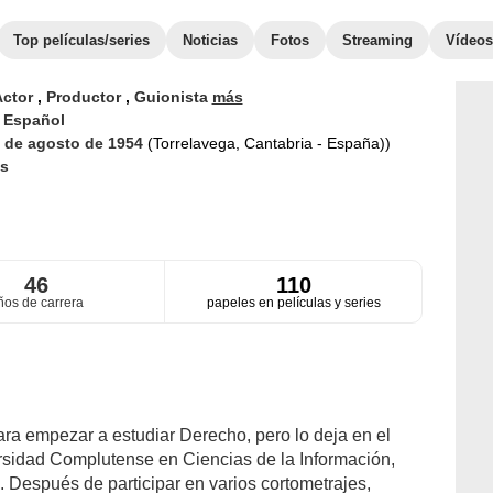
Top películas/series
Noticias
Fotos
Streaming
Vídeos
Actor
,
Productor
,
Guionista
más
d
Español
 de agosto de 1954
(Torrelavega, Cantabria - España))
s
46
110
ños de carrera
papeles en películas y series
ra empezar a estudiar Derecho, pero lo deja en el
ersidad Complutense en Ciencias de la Información,
Después de participar en varios cortometrajes,