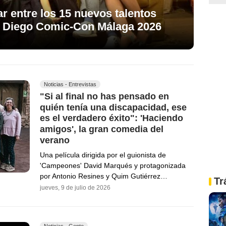
ar entre los 15 nuevos talentos
n Diego Comic-Con Málaga 2026
Noticias - Entrevistas
"Si al final no has pensado en
quién tenía una discapacidad, ese
es el verdadero éxito": 'Haciendo
amigos', la gran comedia del
verano
Una película dirigida por el guionista de
'Campeones' David Marqués y protagonizada
por Antonio Resines y Quim Gutiérrez…
Tr
jueves, 9 de julio de 2026
Noticias - Gente