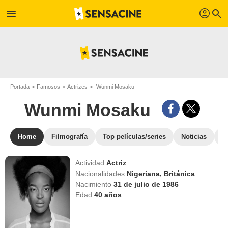
profil
menu
search
Portada
Famosos
Actrizes
Wunmi Mosaku
Wunmi Mosaku
Home
Filmografía
Top películas/series
Noticias
F
Actividad
Actriz
Nacionalidades
Nigeriana,
Británica
Nacimiento
31 de julio de 1986
Edad
40
años