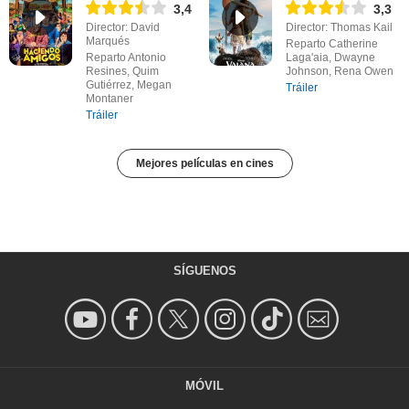
3,4
3,3
Director: David
Director: Thomas Kail
Marqués
Reparto Catherine
Reparto Antonio
Laga'aia, Dwayne
Resines, Quim
Johnson, Rena Owen
Gutiérrez, Megan
Tráiler
Montaner
Tráiler
Mejores películas en cines
SÍGUENOS
MÓVIL