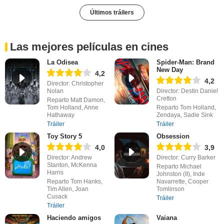
Últimos tráilers
Las mejores películas en cines
La Odisea
Spider-Man: Brand
New Day
4,2
4,2
Director: Christopher
Nolan
Director: Destin Daniel
Cretton
Reparto Matt Damon,
Tom Holland, Anne
Reparto Tom Holland,
Hathaway
Zendaya, Sadie Sink
Tráiler
Tráiler
Toy Story 5
Obsession
4,0
3,9
Director: Andrew
Director: Curry Barker
Stanton, McKenna
Reparto Michael
Harris
Johnston (II), Inde
Reparto Tom Hanks,
Navarrette, Cooper
Tim Allen, Joan
Tomlinson
Cusack
Tráiler
Tráiler
Haciendo amigos
Vaiana