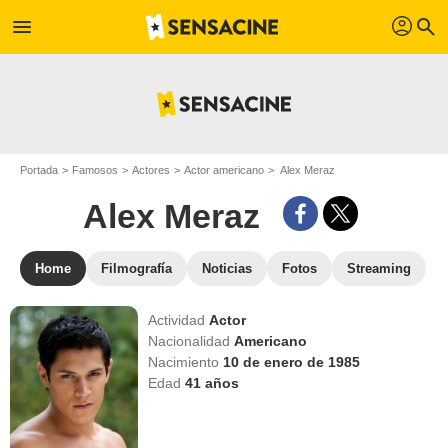
profil
menu
search
Portada
Famosos
Actores
Actor americano
Alex Meraz
Alex Meraz
Home
Filmografía
Noticias
Fotos
Streaming
Actividad
Actor
Nacionalidad
Americano
Nacimiento
10 de enero de 1985
Edad
41
años