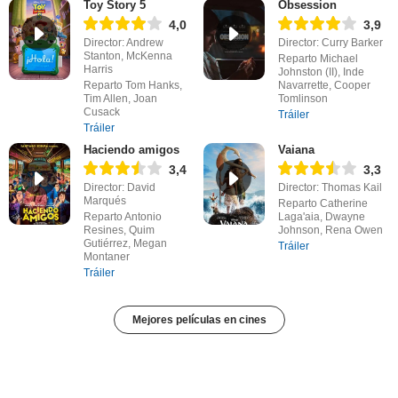
Toy Story 5
Obsession
4,0
3,9
Director: Andrew
Director: Curry Barker
Stanton, McKenna
Reparto Michael
Harris
Johnston (II), Inde
Reparto Tom Hanks,
Navarrette, Cooper
Tim Allen, Joan
Tomlinson
Cusack
Tráiler
Tráiler
Haciendo amigos
Vaiana
3,4
3,3
Director: David
Director: Thomas Kail
Marqués
Reparto Catherine
Reparto Antonio
Laga'aia, Dwayne
Resines, Quim
Johnson, Rena Owen
Gutiérrez, Megan
Tráiler
Montaner
Tráiler
Mejores películas en cines