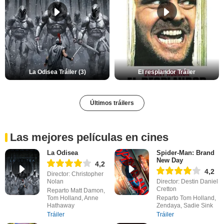
La Odisea Tráiler (3)
El resplandor Tráiler
Últimos tráilers
Las mejores películas en cines
La Odisea
Spider-Man: Brand
New Day
4,2
4,2
Director: Christopher
Nolan
Director: Destin Daniel
Cretton
Reparto Matt Damon,
Tom Holland, Anne
Reparto Tom Holland,
Hathaway
Zendaya, Sadie Sink
Tráiler
Tráiler