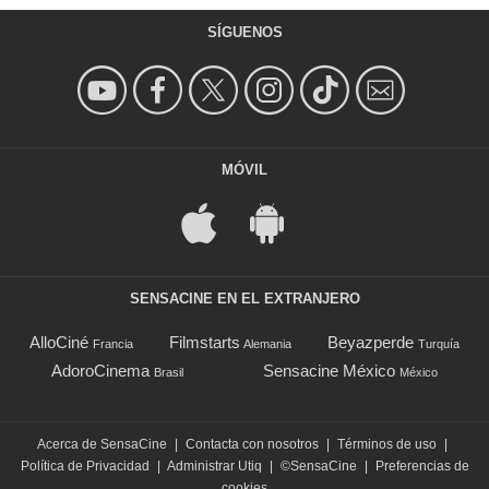
SÍGUENOS
MÓVIL
SENSACINE EN EL EXTRANJERO
AlloCiné
Filmstarts
Beyazperde
Francia
Alemania
Turquía
AdoroCinema
Sensacine México
Brasil
México
Acerca de SensaCine
|
Contacta con nosotros
|
Términos de uso
|
Política de Privacidad
|
Administrar Utiq
|
©SensaCine
|
Preferencias de
cookies