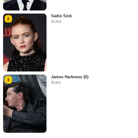
Sadie Sink
2
Actriz
James Harkness (II)
3
Actor