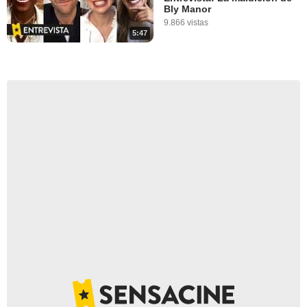
Bly Manor
9.866 vistas
5:47