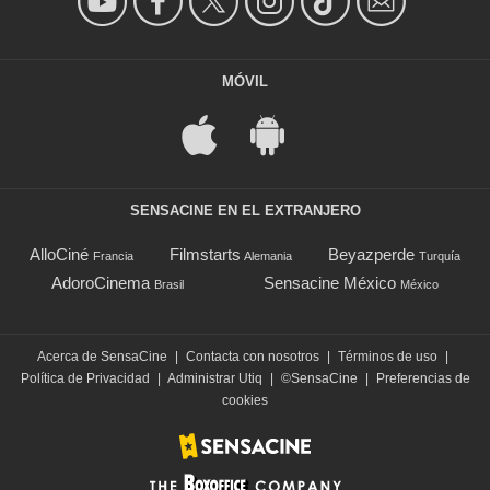
MÓVIL
SENSACINE EN EL EXTRANJERO
AlloCiné
Filmstarts
Beyazperde
Francia
Alemania
Turquía
AdoroCinema
Sensacine México
Brasil
México
Acerca de SensaCine
|
Contacta con nosotros
|
Términos de uso
|
Política de Privacidad
|
Administrar Utiq
|
©SensaCine
|
Preferencias de
cookies