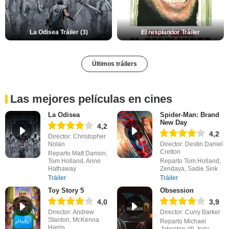
La Odisea Tráiler (3)
El resplandor Tráiler
Últimos tráilers
Las mejores películas en cines
La Odisea
Spider-Man: Brand
New Day
4,2
4,2
Director: Christopher
Nolan
Director: Destin Daniel
Cretton
Reparto Matt Damon,
Tom Holland, Anne
Reparto Tom Holland,
Hathaway
Zendaya, Sadie Sink
Tráiler
Tráiler
Toy Story 5
Obsession
4,0
3,9
Director: Andrew
Director: Curry Barker
Stanton, McKenna
Reparto Michael
Harris
Johnston (II), Inde