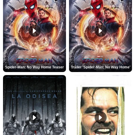
Spider-Man: No Way Home Teaser
Tráiler 'Spider-Man: No Way Home'