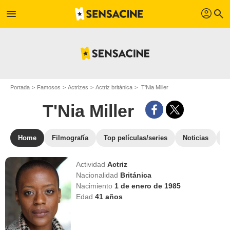
profil
menu
search
Portada
Famosos
Actrizes
Actriz británica
T'Nia Miller
T'Nia Miller
Home
Filmografía
Top películas/series
Noticias
F
Actividad
Actriz
Nacionalidad
Británica
Nacimiento
1 de enero de 1985
Edad
41
años