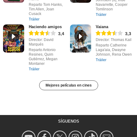
Reparto Tom Hanks,
Navarrette, Cooper
Tim Allen, Joan
Tomlinson
Cusack
Tráiler
Tráiler
Haciendo amigos
Vaiana
3,4
3,3
Director: David
Director: Thomas Kail
Marqués
Reparto Catherine
Reparto Antonio
Laga'aia, Dwayne
Resines, Quim
Johnson, Rena Owen
Gutiérrez, Megan
Tráiler
Montaner
Tráiler
Mejores películas en cines
SÍGUENOS