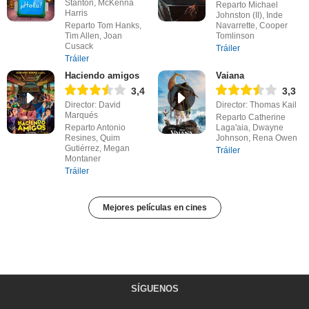
Stanton, McKenna
Reparto Michael
Harris
Johnston (II), Inde
Reparto Tom Hanks,
Navarrette, Cooper
Tim Allen, Joan
Tomlinson
Cusack
Tráiler
Tráiler
Haciendo amigos
Vaiana
3,4
3,3
Director: David
Director: Thomas Kail
Marqués
Reparto Catherine
Reparto Antonio
Laga'aia, Dwayne
Resines, Quim
Johnson, Rena Owen
Gutiérrez, Megan
Tráiler
Montaner
Tráiler
Mejores películas en cines
SÍGUENOS