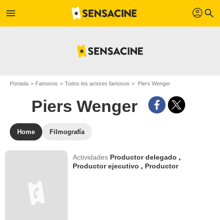
profil
menu
search
Portada
Famosos
Todos los actores famosos
Piers Wenger
Piers Wenger
Home
Filmografía
Actividades
Productor delegado
,
Productor ejecutivo
,
Productor