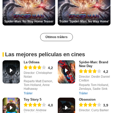
Spider-Man: No Way Home Teaser
Tráiler 'Spider-Man: No Way Home'
Últimos tráilers
Las mejores películas en cines
La Odisea
Spider-Man: Brand
New Day
4,2
4,2
Director: Christopher
Nolan
Director: Destin Daniel
Cretton
Reparto Matt Damon,
Tom Holland, Anne
Reparto Tom Holland,
Hathaway
Zendaya, Sadie Sink
Tráiler
Tráiler
Toy Story 5
Obsession
4,0
3,9
Director: Andrew
Director: Curry Barker