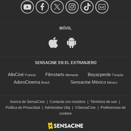
MÓVIL
SENSACINE EN EL EXTRANJERO
AlloCiné
Filmstarts
Beyazperde
Francia
Alemania
Turquía
AdoroCinema
Sensacine México
Brasil
México
Acerca de SensaCine
|
Contacta con nosotros
|
Términos de uso
|
Política de Privacidad
|
Administrar Utiq
|
©SensaCine
|
Preferencias de
cookies