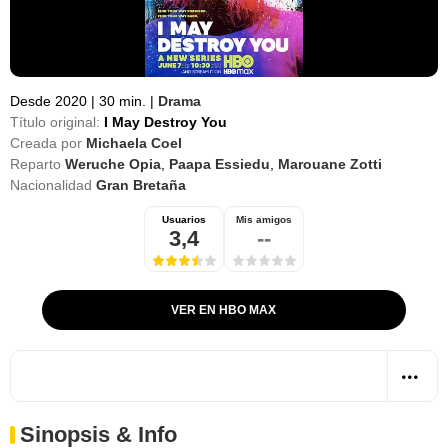
Desde 2020
|
30 min.
|
Drama
Título original:
I May Destroy You
Creada por
Michaela Coel
Reparto
Weruche Opia
,
Paapa Essiedu
,
Marouane Zotti
Nacionalidad
Gran Bretaña
Usuarios
Mis amigos
3,4
--
VER EN HBO MAX
Sinopsis & Info