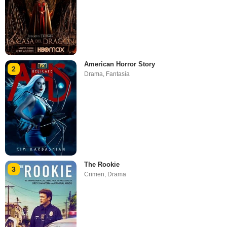
American Horror Story
2
Drama
,
Fantasía
The Rookie
3
Crimen
,
Drama