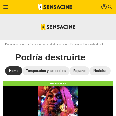
profil
menu
search
Portada
Series
Series recomendadas
Series Drama
Podría destruirte
Podría destruirte
Home
Temporadas y episodios
Reparto
Noticias
EN EMISIÓN