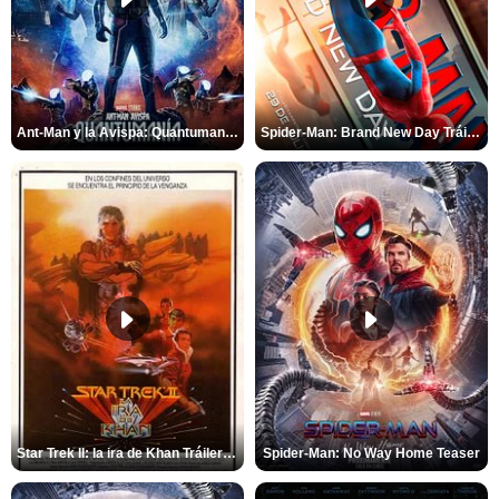
Ant-Man y la Avispa: Quantumanía Tráiler (2)
Spider-Man: Brand New Day Tráiler (3)
Star Trek II: la ira de Khan Tráiler VO
Spider-Man: No Way Home Teaser