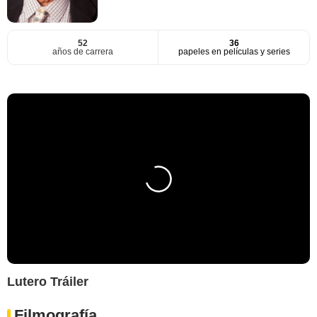
52
36
años de carrera
papeles en películas y series
Lutero Tráiler
Filmografía