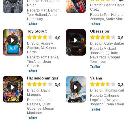
Director: Christopher
Nolan
Director: Destin Daniel
Cretton
Reparto Matt Damon,
Tom Holland, Anne
Reparto Tom Holland,
Hathaway
Zendaya, Sadie Sink
Tráiler
Tráiler
Toy Story 5
Obsession
4,0
3,9
Director: Andrew
Director: Curry Barker
Stanton, McKenna
Reparto Michael
Harris
Johnston (II), Inde
Reparto Tom Hanks,
Navarrette, Cooper
Tim Allen, Joan
Tomlinson
Cusack
Tráiler
Tráiler
Haciendo amigos
Vaiana
3,4
3,3
Director: David
Director: Thomas Kail
Marqués
Reparto Catherine
Reparto Antonio
Laga'aia, Dwayne
Resines, Quim
Johnson, Rena Owen
Gutiérrez, Megan
Tráiler
Montaner
Tráiler