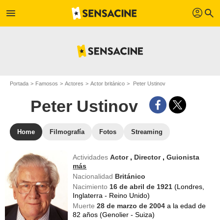
profil
menu
search
Portada
Famosos
Actores
Actor británico
Peter Ustinov
Peter Ustinov
Home
Filmografía
Fotos
Streaming
Actividades
Actor
,
Director
,
Guionista
más
Nacionalidad
Británico
Nacimiento
16 de abril de 1921
(Londres,
Inglaterra - Reino Unido)
Muerte
28 de marzo de 2004
a la edad de
82 años (Genolier - Suiza)