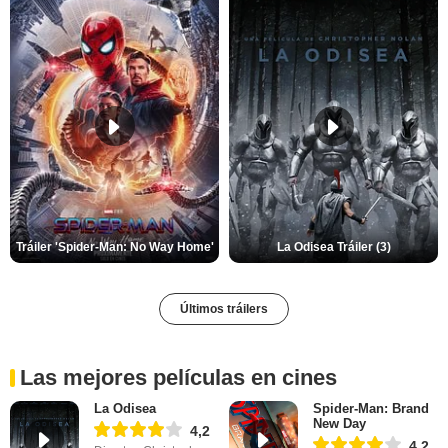
Tráiler 'Spider-Man: No Way Home'
La Odisea Tráiler (3)
Últimos tráilers
Las mejores películas en cines
La Odisea
Spider-Man: Brand
New Day
4,2
4,2