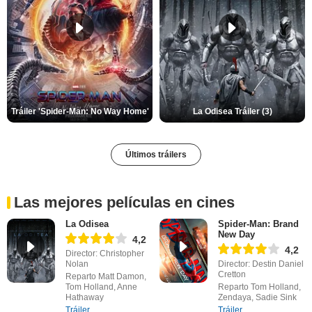
Tráiler 'Spider-Man: No Way Home'
La Odisea Tráiler (3)
Últimos tráilers
Las mejores películas en cines
La Odisea
Spider-Man: Brand
New Day
4,2
4,2
Director: Christopher
Nolan
Director: Destin Daniel
Cretton
Reparto Matt Damon,
Tom Holland, Anne
Reparto Tom Holland,
Hathaway
Zendaya, Sadie Sink
Tráiler
Tráiler