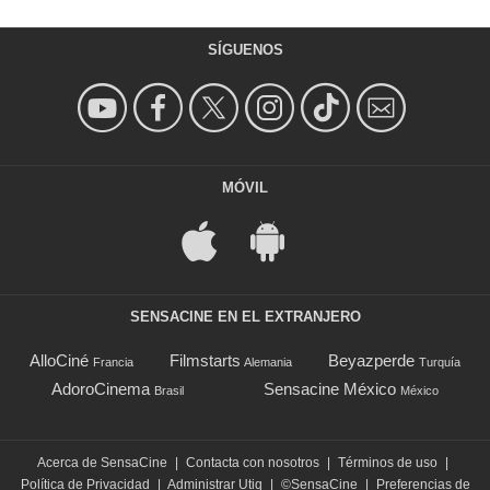
SÍGUENOS
MÓVIL
SENSACINE EN EL EXTRANJERO
AlloCiné
Filmstarts
Beyazperde
Francia
Alemania
Turquía
AdoroCinema
Sensacine México
Brasil
México
Acerca de SensaCine
|
Contacta con nosotros
|
Términos de uso
|
Política de Privacidad
|
Administrar Utiq
|
©SensaCine
|
Preferencias de