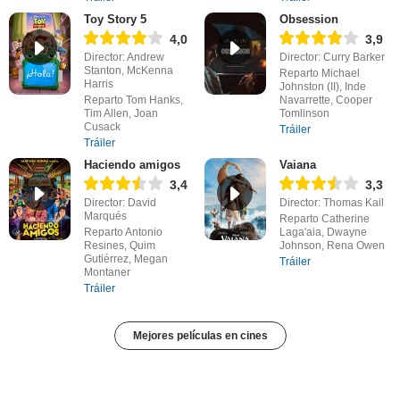
Toy Story 5
Obsession
4,0
3,9
Director: Andrew
Director: Curry Barker
Stanton, McKenna
Reparto Michael
Harris
Johnston (II), Inde
Reparto Tom Hanks,
Navarrette, Cooper
Tim Allen, Joan
Tomlinson
Cusack
Tráiler
Tráiler
Haciendo amigos
Vaiana
3,4
3,3
Director: David
Director: Thomas Kail
Marqués
Reparto Catherine
Reparto Antonio
Laga'aia, Dwayne
Resines, Quim
Johnson, Rena Owen
Gutiérrez, Megan
Tráiler
Montaner
Tráiler
Mejores películas en cines