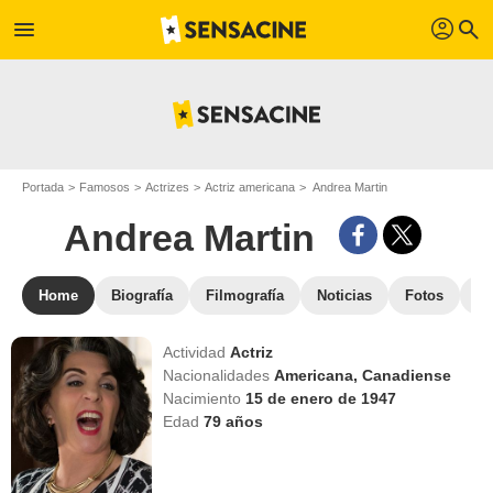
profil
menu
search
Portada
Famosos
Actrizes
Actriz americana
Andrea Martin
Andrea Martin
Home
Biografía
Filmografía
Noticias
Fotos
St
Actividad
Actriz
Nacionalidades
Americana,
Canadiense
Nacimiento
15 de enero de 1947
Edad
79
años