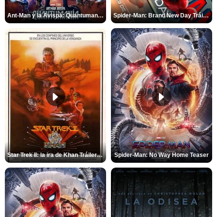
Ant-Man y la Avispa: Quantumanía Tráiler (2)
Spider-Man: Brand New Day Tráiler (3)
Star Trek II: la ira de Khan Tráiler VO
Spider-Man: No Way Home Teaser