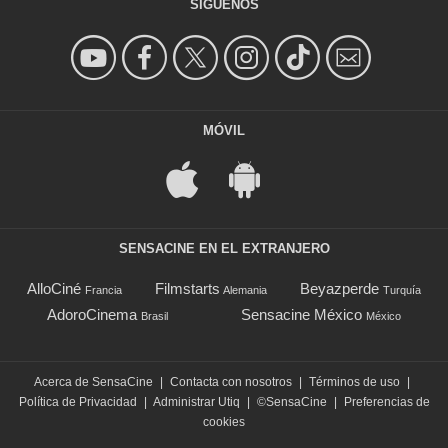
SÍGUENOS
MÓVIL
SENSACINE EN EL EXTRANJERO
AlloCiné
Filmstarts
Beyazperde
Francia
Alemania
Turquía
AdoroCinema
Sensacine México
Brasil
México
Acerca de SensaCine
|
Contacta con nosotros
|
Términos de uso
|
Política de Privacidad
|
Administrar Utiq
|
©SensaCine
|
Preferencias de
cookies