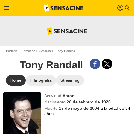
profil
menu
search
Portada
Famosos
Actores
Tony Randall
Tony Randall
Home
Filmografía
Streaming
Actividad
Actor
Nacimiento
26 de febrero de 1920
Muerte
17 de mayo de 2004
a la edad de 84
años