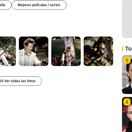
afía
Mejores películas / series
To
1
24 Ver todas las fotos
2