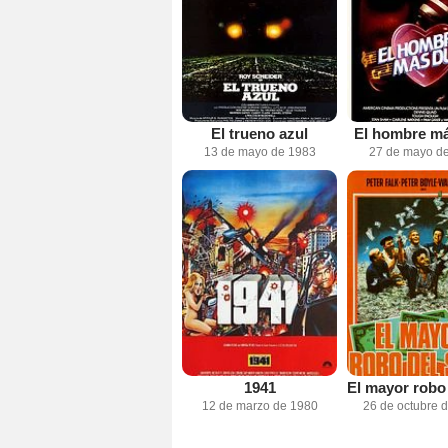
El trueno azul
El hombre m
13 de mayo de 1983
27 de mayo d
1941
12 de marzo de 1980
26 de octubre 