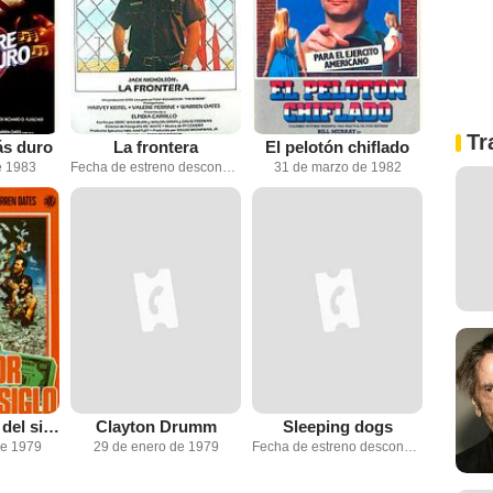
Tr
ás duro
La frontera
El pelotón chiflado
e 1983
Fecha de estreno desconocida
31 de marzo de 1982
El mayor robo del siglo
Clayton Drumm
Sleeping dogs
de 1979
29 de enero de 1979
Fecha de estreno desconocida