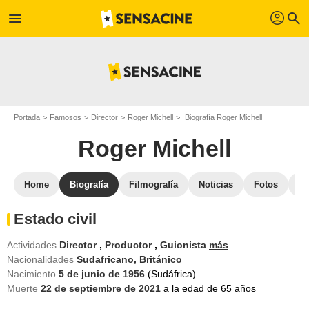
profil
menu
search
Portada
Famosos
Director
Roger Michell
Biografía Roger Michell
Roger Michell
Home
Biografía
Filmografía
Noticias
Fotos
St
Estado civil
Actividades
Director
,
Productor
,
Guionista
más
Nacionalidades
Sudafricano,
Británico
Nacimiento
5 de junio de 1956
(Sudáfrica)
Muerte
22 de septiembre de 2021
a la edad de 65 años