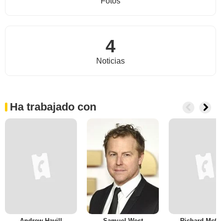
Fotos
4
Noticias
Ha trabajado con
Andrew Havill
Samuel West
Richard McC