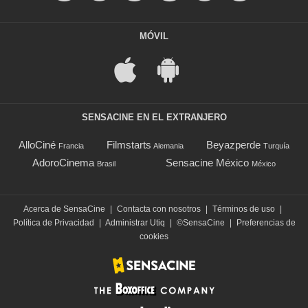
MÓVIL
SENSACINE EN EL EXTRANJERO
AlloCiné
Filmstarts
Beyazperde
Francia
Alemania
Turquía
AdoroCinema
Sensacine México
Brasil
México
Acerca de SensaCine
|
Contacta con nosotros
|
Términos de uso
|
Política de Privacidad
|
Administrar Utiq
|
©SensaCine
|
Preferencias de
cookies