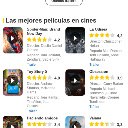
Últimos tráilers
Las mejores películas en cines
Spider-Man: Brand
La Odisea
New Day
4,2
4,2
Director: Christopher
Director: Destin Daniel
Nolan
Cretton
Reparto Matt Damon,
Reparto Tom Holland,
Tom Holland, Anne
Zendaya, Sadie Sink
Hathaway
Tráiler
Tráiler
Toy Story 5
Obsession
4,0
3,9
Director: Andrew
Director: Curry Barker
Stanton, McKenna
Reparto Michael
Harris
Johnston (II), Inde
Reparto Tom Hanks,
Navarrette, Cooper
Tim Allen, Joan
Tomlinson
Cusack
Tráiler
Tráiler
Haciendo amigos
Vaiana
3,4
3,3