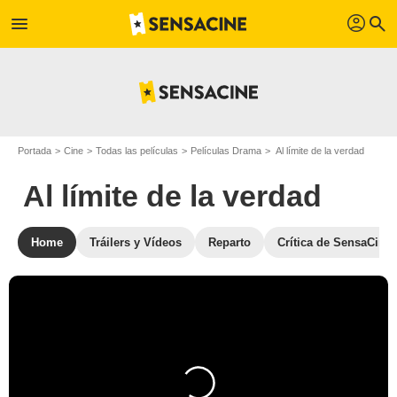
profil
menu
search
Portada
Cine
Todas las películas
Películas Drama
Al límite de la verdad
Al límite de la verdad
Home
Tráilers y Vídeos
Reparto
Crítica de SensaCine