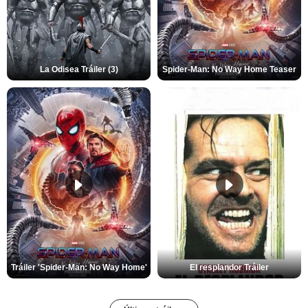
La Odisea Tráiler (3)
Spider-Man: No Way Home Teaser
Tráiler 'Spider-Man: No Way Home'
El resplandor Tráiler