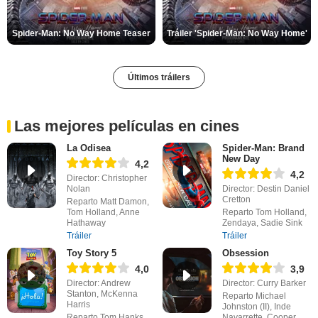
Spider-Man: No Way Home Teaser
Tráiler 'Spider-Man: No Way Home'
Últimos tráilers
Las mejores películas en cines
La Odisea
Spider-Man: Brand
New Day
4,2
4,2
Director: Christopher
Nolan
Director: Destin Daniel
Cretton
Reparto Matt Damon,
Tom Holland, Anne
Reparto Tom Holland,
Hathaway
Zendaya, Sadie Sink
Tráiler
Tráiler
Toy Story 5
Obsession
4,0
3,9
Director: Andrew
Director: Curry Barker
Stanton, McKenna
Reparto Michael
Harris
Johnston (II), Inde
Reparto Tom Hanks,
Navarrette, Cooper