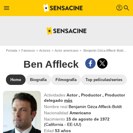
profil
menu
search
Portada
Famosos
Actores
Actor americano
Benjamin Géza Affleck-Boldt - Apodo : Ben Affleck
Ben Affleck
Home
Biografía
Filmografía
Top películas/series
Actividades
Actor
,
Productor
,
Productor
delegado
más
Nombre real
Benjamin Géza Affleck-Boldt
Nacionalidad
Americano
Nacimiento
15 de agosto de 1972
(California - EE-UU)
Edad
53
años