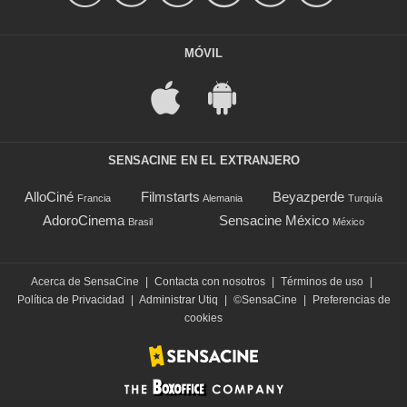
MÓVIL
SENSACINE EN EL EXTRANJERO
AlloCiné
Filmstarts
Beyazperde
Francia
Alemania
Turquía
AdoroCinema
Sensacine México
Brasil
México
Acerca de SensaCine
|
Contacta con nosotros
|
Términos de uso
|
Política de Privacidad
|
Administrar Utiq
|
©SensaCine
|
Preferencias de
cookies