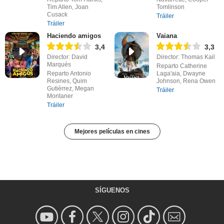
Tim Allen, Joan
Tomlinson
Cusack
Tráiler
Tráiler
Haciendo amigos
Vaiana
3,4
3,3
Director: David
Director: Thomas Kail
Marqués
Reparto Catherine
Reparto Antonio
Laga'aia, Dwayne
Resines, Quim
Johnson, Rena Owen
Gutiérrez, Megan
Tráiler
Montaner
Tráiler
Mejores películas en cines
SÍGUENOS