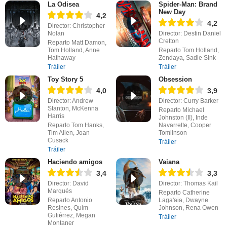
La Odisea
Spider-Man: Brand
New Day
4,2
4,2
Director: Christopher
Nolan
Director: Destin Daniel
Cretton
Reparto Matt Damon,
Tom Holland, Anne
Reparto Tom Holland,
Hathaway
Zendaya, Sadie Sink
Tráiler
Tráiler
Toy Story 5
Obsession
4,0
3,9
Director: Andrew
Director: Curry Barker
Stanton, McKenna
Reparto Michael
Harris
Johnston (II), Inde
Reparto Tom Hanks,
Navarrette, Cooper
Tim Allen, Joan
Tomlinson
Cusack
Tráiler
Tráiler
Haciendo amigos
Vaiana
3,4
3,3
Director: David
Director: Thomas Kail
Marqués
Reparto Catherine
Reparto Antonio
Laga'aia, Dwayne
Resines, Quim
Johnson, Rena Owen
Gutiérrez, Megan
Tráiler
Montaner