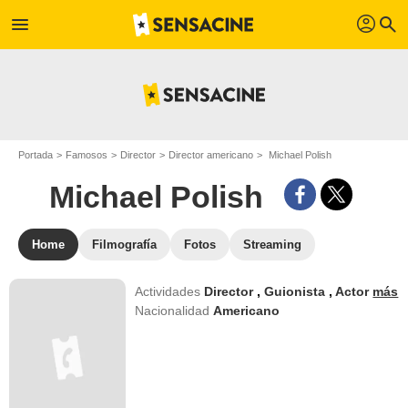
profil
menu
search
Portada
Famosos
Director
Director americano
Michael Polish
Michael Polish
Home
Filmografía
Fotos
Streaming
Actividades
Director
,
Guionista
,
Actor
más
Nacionalidad
Americano