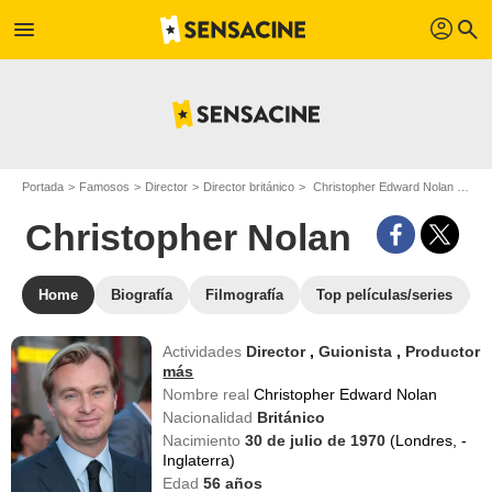
profil
menu
search
Portada
Famosos
Director
Director británico
Christopher Edward Nolan - Apodo : Christopher Nolan
Christopher Nolan
Home
Biografía
Filmografía
Top películas/series
Actividades
Director
,
Guionista
,
Productor
más
Nombre real
Christopher Edward Nolan
Nacionalidad
Británico
Nacimiento
30 de julio de 1970
(Londres, -
Inglaterra)
Edad
56
años