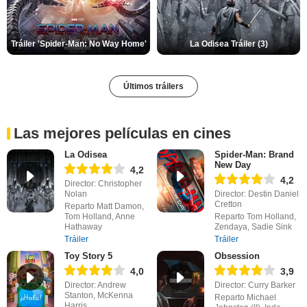
Tráiler 'Spider-Man: No Way Home'
La Odisea Tráiler (3)
Últimos tráilers
Las mejores películas en cines
La Odisea
Spider-Man: Brand
New Day
4,2
4,2
Director: Christopher
Nolan
Director: Destin Daniel
Cretton
Reparto Matt Damon,
Tom Holland, Anne
Reparto Tom Holland,
Hathaway
Zendaya, Sadie Sink
Tráiler
Tráiler
Toy Story 5
Obsession
4,0
3,9
Director: Andrew
Director: Curry Barker
Stanton, McKenna
Reparto Michael
Harris