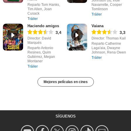
Johnston (II), Inde
Reparto Tom Hanks,
Navarrette, Cooper
Tim Allen, Joan
Tomlinson
Cusack
Tráiler
Tráiler
Haciendo amigos
Vaiana
3,4
3,3
Director: David
Director: Thomas Kail
Marqués
Reparto Catherine
Reparto Antonio
Laga'aia, Dwayne
Resines, Quim
Johnson, Rena Owen
Gutiérrez, Megan
Tráiler
Montaner
Tráiler
Mejores películas en cines
SÍGUENOS