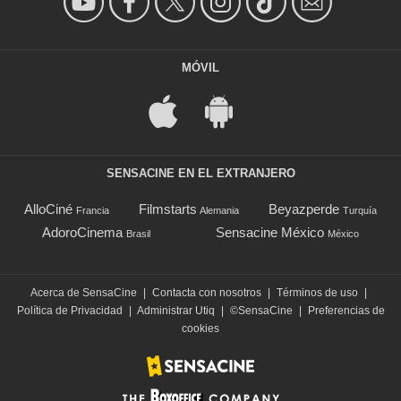
MÓVIL
SENSACINE EN EL EXTRANJERO
AlloCiné
Filmstarts
Beyazperde
Francia
Alemania
Turquía
AdoroCinema
Sensacine México
Brasil
México
Acerca de SensaCine
|
Contacta con nosotros
|
Términos de uso
|
Política de Privacidad
|
Administrar Utiq
|
©SensaCine
|
Preferencias de
cookies