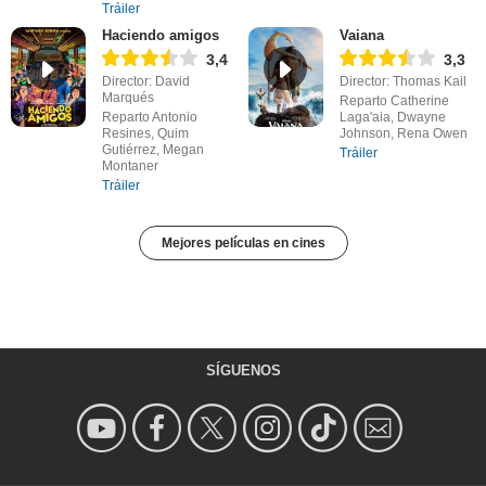
Tráiler
Haciendo amigos
Vaiana
3,4
3,3
Director: David
Director: Thomas Kail
Marqués
Reparto Catherine
Reparto Antonio
Laga'aia, Dwayne
Resines, Quim
Johnson, Rena Owen
Gutiérrez, Megan
Tráiler
Montaner
Tráiler
Mejores películas en cines
SÍGUENOS