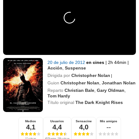
20 de julio de 2012
en cines
|
2h 44min
|
Acción
,
Suspense
Dirigida por
Christopher Nolan
|
Guion
Christopher Nolan
,
Jonathan Nolan
Reparto
Christian Bale
,
Gary Oldman
,
Tom Hardy
Título original
The Dark Knight Rises
Medios
Usuarios
Sensacine
Mis amigos
4,1
4,4
4,0
--
17 críticas
4579 notas, 156 críticas