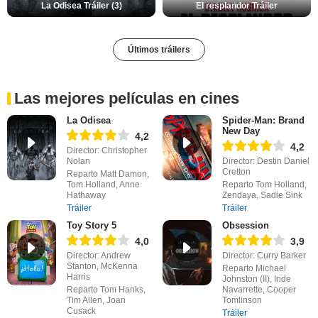
La Odisea Tráiler (3)
El resplandor Tráiler
Últimos tráilers
Las mejores películas en cines
La Odisea
Spider-Man: Brand
New Day
4,2
4,2
Director: Christopher
Nolan
Director: Destin Daniel
Cretton
Reparto Matt Damon,
Tom Holland, Anne
Reparto Tom Holland,
Hathaway
Zendaya, Sadie Sink
Tráiler
Tráiler
Toy Story 5
Obsession
4,0
3,9
Director: Andrew
Director: Curry Barker
Stanton, McKenna
Reparto Michael
Harris
Johnston (II), Inde
Reparto Tom Hanks,
Navarrette, Cooper
Tim Allen, Joan
Tomlinson
Cusack
Tráiler