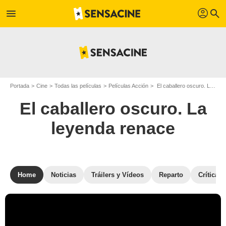
profil
menu
search
Portada
Cine
Todas las películas
Películas Acción
El caballero oscuro. La leyenda renace
El caballero oscuro. La
leyenda renace
Home
Noticias
Tráilers y Vídeos
Reparto
Críticas