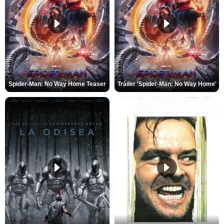
Spider-Man: No Way Home Teaser
Tráiler 'Spider-Man: No Way Home'