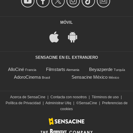
MÓVIL
SENSACINE EN EL EXTRANJERO
AlloCiné
Filmstarts
Beyazperde
Francia
Alemania
Turquía
AdoroCinema
Sensacine México
Brasil
México
Acerca de SensaCine
|
Contacta con nosotros
|
Términos de uso
|
Política de Privacidad
|
Administrar Utiq
|
©SensaCine
|
Preferencias de
cookies