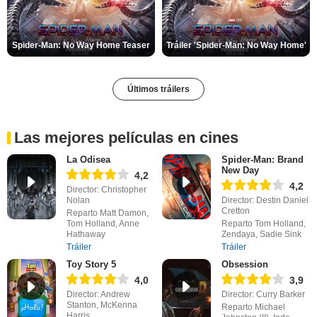
Spider-Man: No Way Home Teaser
Tráiler 'Spider-Man: No Way Home'
Últimos tráilers
Las mejores películas en cines
La Odisea
Spider-Man: Brand
New Day
4,2
4,2
Director: Christopher
Nolan
Director: Destin Daniel
Cretton
Reparto Matt Damon,
Tom Holland, Anne
Reparto Tom Holland,
Hathaway
Zendaya, Sadie Sink
Tráiler
Tráiler
Toy Story 5
Obsession
4,0
3,9
Director: Andrew
Director: Curry Barker
Stanton, McKenna
Reparto Michael
Harris