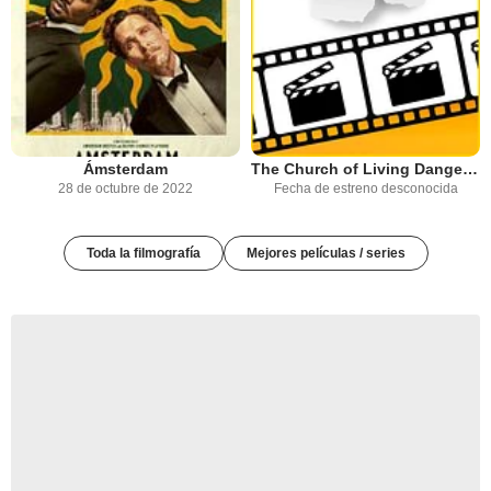
Ámsterdam
The Church of Living Dangerously
28 de octubre de 2022
Fecha de estreno desconocida
Toda la filmografía
Mejores películas / series