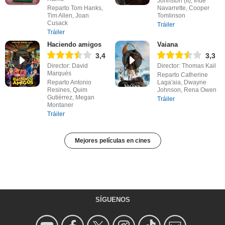
Johnston (II), Inde
Reparto Tom Hanks,
Navarrette, Cooper
Tim Allen, Joan
Tomlinson
Cusack
Tráiler
Tráiler
Haciendo amigos
Vaiana
3,4
3,3
Director: David
Director: Thomas Kail
Marqués
Reparto Catherine
Reparto Antonio
Laga'aia, Dwayne
Resines, Quim
Johnson, Rena Owen
Gutiérrez, Megan
Tráiler
Montaner
Tráiler
Mejores películas en cines
SÍGUENOS