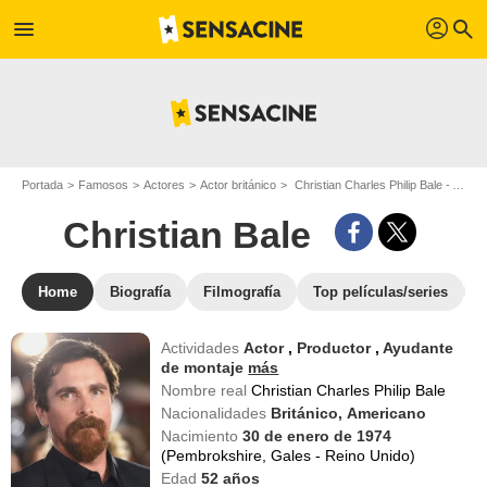
profil
menu
search
Portada
Famosos
Actores
Actor británico
Christian Charles Philip Bale - Apodo : Christian Bale
Christian Bale
Home
Biografía
Filmografía
Top películas/series
Actividades
Actor
,
Productor
,
Ayudante
de montaje
más
Nombre real
Christian Charles Philip Bale
Nacionalidades
Británico,
Americano
Nacimiento
30 de enero de 1974
(Pembrokshire, Gales - Reino Unido)
Edad
52
años