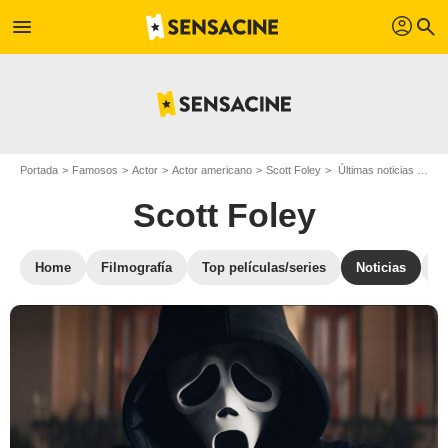
profil
menu
search
Portada
Famosos
Actor
Actor americano
Scott Foley
Últimas noticias Scott Foley
Scott Foley
Home
Filmografía
Top películas/series
Noticias
F