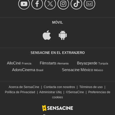
MÓVIL
SENSACINE EN EL EXTRANJERO
AlloCiné
Filmstarts
Beyazperde
Francia
Alemania
Turquía
AdoroCinema
Sensacine México
Brasil
México
Acerca de SensaCine
|
Contacta con nosotros
|
Términos de uso
|
Política de Privacidad
|
Administrar Utiq
|
©SensaCine
|
Preferencias de
cookies