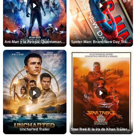
Ant-Man y la Avispa: Quantumanía Tráiler (2)
Spider-Man: Brand New Day Tráiler (3)
Uncharted Trailer
Star Trek II: la ira de Khan Tráiler VO