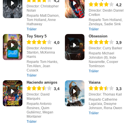
4,2
4,2
Director: Christopher
Nolan
Director: Destin Daniel
Cretton
Reparto Matt Damon,
Tom Holland, Anne
Reparto Tom Holland,
Hathaway
Zendaya, Sadie Sink
Tráiler
Tráiler
Toy Story 5
Obsession
4,0
3,9
Director: Andrew
Director: Curry Barker
Stanton, McKenna
Reparto Michael
Harris
Johnston (II), Inde
Reparto Tom Hanks,
Navarrette, Cooper
Tim Allen, Joan
Tomlinson
Cusack
Tráiler
Tráiler
Haciendo amigos
Vaiana
3,4
3,3
Director: David
Director: Thomas Kail
Marqués
Reparto Catherine
Reparto Antonio
Laga'aia, Dwayne
Resines, Quim
Johnson, Rena Owen
Gutiérrez, Megan
Tráiler
Montaner
Tráiler