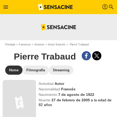
profil
menu
search
Portada
Famosos
Actores
Actor francés
Pierre Trabaud
Pierre Trabaud
Home
Filmografía
Streaming
Actividad
Actor
Nacionalidad
Francés
Nacimiento
7 de agosto de 1922
Muerte
27 de febrero de 2005
a la edad de
82 años