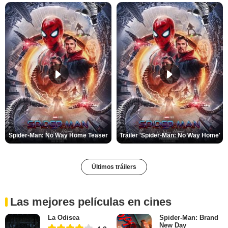
Spider-Man: No Way Home Teaser
Tráiler 'Spider-Man: No Way Home'
Últimos tráilers
Las mejores películas en cines
La Odisea
Spider-Man: Brand
New Day