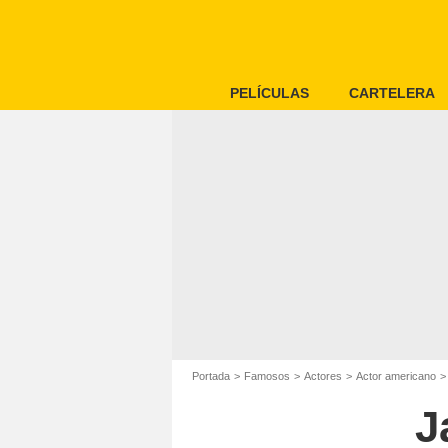
PELÍCULAS
CARTELERA
Portada
Famosos
Actores
Actor americano
J