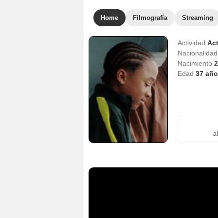
Home
Filmografía
Streaming
Actividad
Act
Nacionalida
Nacimiento
2
Edad
37
año
a