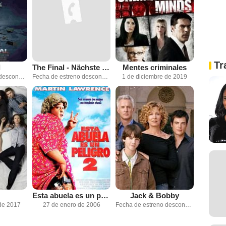
Tr
l
The Final - Nächste Stunde: Rache!
Mentes criminales
Fecha de estreno desconocida
Fecha de estreno desconocida
1 de diciembre de 2019
Esta abuela es un peligro 2
Jack & Bobby
de 2017
27 de enero de 2006
Fecha de estreno desconocida