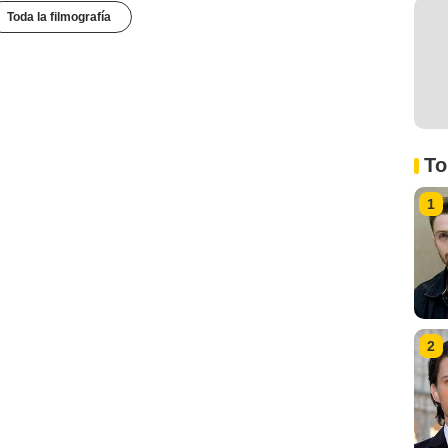
Toda la filmografía
To
1
2