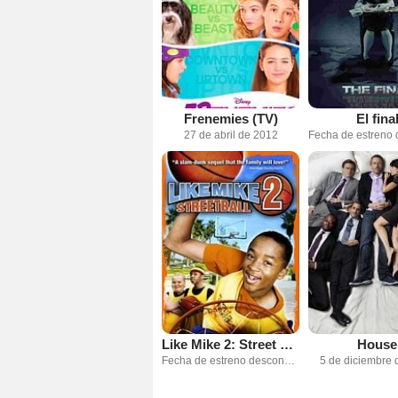
Frenemies (TV)
El fina
27 de abril de 2012
Like Mike 2: Street Ball
House
Fecha de estreno desconocida
5 de diciembre 