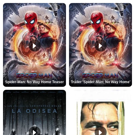
Spider-Man: No Way Home Teaser
Tráiler 'Spider-Man: No Way Home'