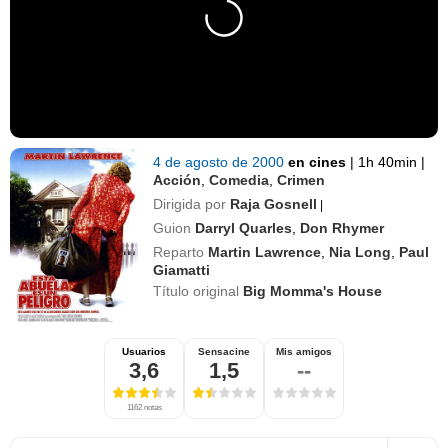
4 de agosto de 2000
en cines
|
1h 40min
|
Acción
,
Comedia
,
Crimen
Dirigida por
Raja Gosnell
|
Guion
Darryl Quarles
,
Don Rhymer
Reparto
Martin Lawrence
,
Nia Long
,
Paul
Giamatti
Título original
Big Momma's House
Usuarios
Sensacine
Mis amigos
3,6
1,5
--
1162 notas