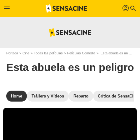
profil
menu
search
Portada
Cine
Todas las películas
Películas Comedia
Esta abuela es un peligro
Esta abuela es un peligro
Home
Tráilers y Vídeos
Reparto
Crítica de SensaCine