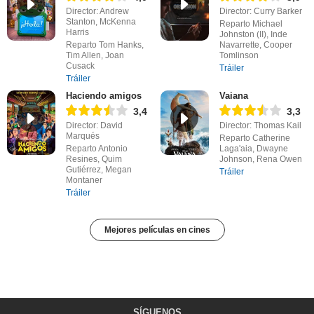
Director: Andrew
Director: Curry Barker
Stanton, McKenna
Reparto Michael
Harris
Johnston (II), Inde
Reparto Tom Hanks,
Navarrette, Cooper
Tim Allen, Joan
Tomlinson
Cusack
Tráiler
Tráiler
Haciendo amigos
Vaiana
3,4
3,3
Director: David
Director: Thomas Kail
Marqués
Reparto Catherine
Reparto Antonio
Laga'aia, Dwayne
Resines, Quim
Johnson, Rena Owen
Gutiérrez, Megan
Tráiler
Montaner
Tráiler
Mejores películas en cines
SÍGUENOS