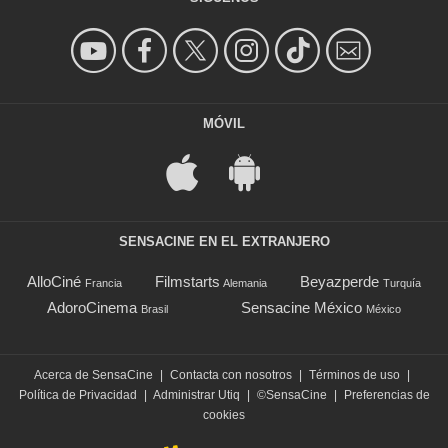
MÓVIL
SENSACINE EN EL EXTRANJERO
AlloCiné
Filmstarts
Beyazperde
Francia
Alemania
Turquía
AdoroCinema
Sensacine México
Brasil
México
Acerca de SensaCine
|
Contacta con nosotros
|
Términos de uso
|
Política de Privacidad
|
Administrar Utiq
|
©SensaCine
|
Preferencias de
cookies