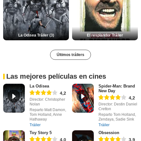
La Odisea Tráiler (3)
El resplandor Tráiler
Últimos tráilers
Las mejores películas en cines
La Odisea
Spider-Man: Brand
New Day
4,2
4,2
Director: Christopher
Nolan
Director: Destin Daniel
Cretton
Reparto Matt Damon,
Tom Holland, Anne
Reparto Tom Holland,
Hathaway
Zendaya, Sadie Sink
Tráiler
Tráiler
Toy Story 5
Obsession
4,0
3,9