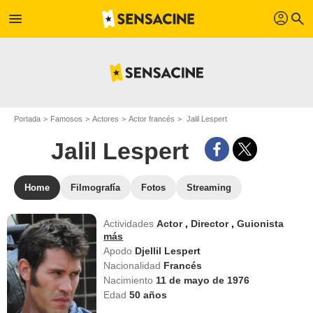
profil
menu
search
Portada
Famosos
Actores
Actor francés
Jalil Lespert
Jalil Lespert
Home
Filmografía
Fotos
Streaming
Actividades
Actor
,
Director
,
Guionista
más
Apodo
Djellil Lespert
Nacionalidad
Francés
Nacimiento
11 de mayo de 1976
Edad
50
años