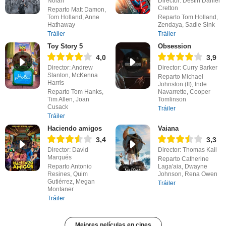
Nolan
Director: Destin Daniel
Cretton
Reparto Matt Damon,
Tom Holland, Anne
Reparto Tom Holland,
Hathaway
Zendaya, Sadie Sink
Tráiler
Tráiler
Toy Story 5
Obsession
4,0
3,9
Director: Andrew
Director: Curry Barker
Stanton, McKenna
Reparto Michael
Harris
Johnston (II), Inde
Reparto Tom Hanks,
Navarrette, Cooper
Tim Allen, Joan
Tomlinson
Cusack
Tráiler
Tráiler
Haciendo amigos
Vaiana
3,4
3,3
Director: David
Director: Thomas Kail
Marqués
Reparto Catherine
Reparto Antonio
Laga'aia, Dwayne
Resines, Quim
Johnson, Rena Owen
Gutiérrez, Megan
Tráiler
Montaner
Tráiler
Mejores películas en cines