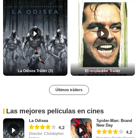
La Odisea Tráiler (3)
El resplandor Tráiler
Últimos tráilers
Las mejores películas en cines
La Odisea
Spider-Man: Brand
New Day
4,2
4,2
Director: Christopher