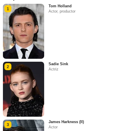
Tom Holland
1
Actor, productor
Sadie Sink
2
Actriz
James Harkness (II)
3
Actor