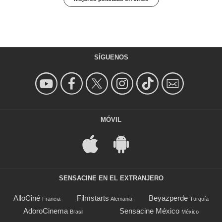
SÍGUENOS
MÓVIL
SENSACINE EN EL EXTRANJERO
AlloCiné
Filmstarts
Beyazperde
Francia
Alemania
Turquía
AdoroCinema
Sensacine México
Brasil
México