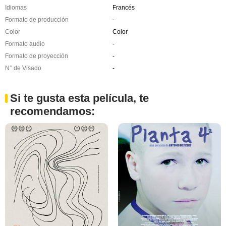
Idiomas
Francés
Formato de producción
-
Color
Color
Formato audio
-
Formato de proyección
-
N° de Visado
-
Si te gusta esta película, te
recomendamos: