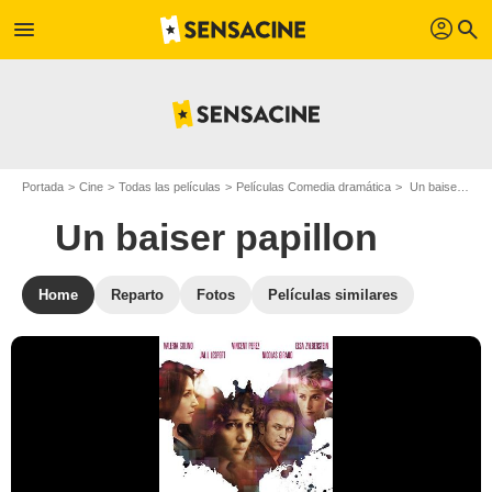
profil
menu
search
Portada
Cine
Todas las películas
Películas Comedia dramática
Un baiser papillon
Un baiser papillon
Home
Reparto
Fotos
Películas similares