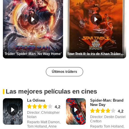
Tráiler 'Spider-Man: No Way Home'
Star Trek II: la ira de Khan Tráiler VO
Últimos tráilers
Las mejores películas en cines
La Odisea
Spider-Man: Brand
New Day
4,2
4,2
Director: Christopher
Nolan
Director: Destin Daniel
Cretton
Reparto Matt Damon,
Tom Holland, Anne
Reparto Tom Holland,