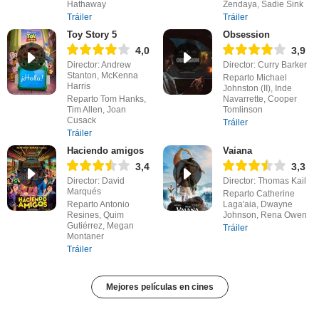
Hathaway
Zendaya, Sadie Sink
Tráiler
Tráiler
Toy Story 5
Obsession
4,0
3,9
Director: Andrew
Director: Curry Barker
Stanton, McKenna
Reparto Michael
Harris
Johnston (II), Inde
Reparto Tom Hanks,
Navarrette, Cooper
Tim Allen, Joan
Tomlinson
Cusack
Tráiler
Tráiler
Haciendo amigos
Vaiana
3,4
3,3
Director: David
Director: Thomas Kail
Marqués
Reparto Catherine
Reparto Antonio
Laga'aia, Dwayne
Resines, Quim
Johnson, Rena Owen
Gutiérrez, Megan
Tráiler
Montaner
Tráiler
Mejores películas en cines