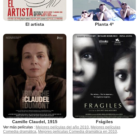
El artista
Planta 4ª
Camille Claudel, 1915
Frágiles
Ver más películas :
Mejores películas del año 2010
,
Mejores películas
Comedia dramática
,
Mejores películas Comedia dramática en 2010
.