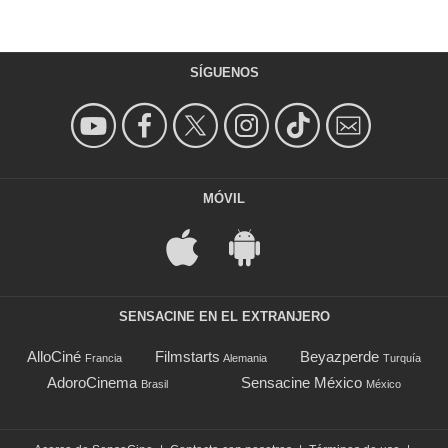
SÍGUENOS
MÓVIL
SENSACINE EN EL EXTRANJERO
AlloCiné
Filmstarts
Beyazperde
Francia
Alemania
Turquía
AdoroCinema
Sensacine México
Brasil
México