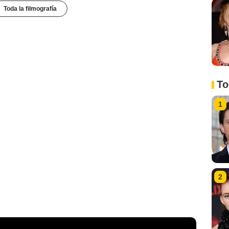
Toda la filmografía
To
1
2