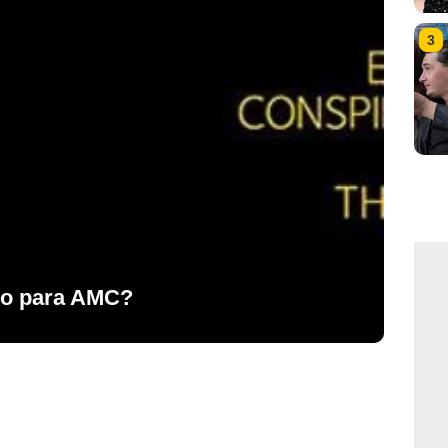
3
ito para AMC?