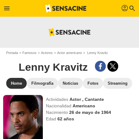
profil
menu
search
Portada
Famosos
Actores
Actor americano
Lenny Kravitz
Lenny Kravitz
Home
Filmografía
Noticias
Fotos
Streaming
Actividades
Actor
,
Cantante
Nacionalidad
Americano
Nacimiento
26 de mayo de 1964
Edad
62
años