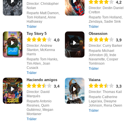
4,2
Director: Christopher
Nolan
Director: Destin Daniel
Cretton
Reparto Matt Damon,
Tom Holland, Anne
Reparto Tom Holland,
Hathaway
Zendaya, Sadie Sink
Tráiler
Tráiler
Toy Story 5
Obsession
4,0
3,9
Director: Andrew
Director: Curry Barker
Stanton, McKenna
Reparto Michael
Harris
Johnston (II), Inde
Reparto Tom Hanks,
Navarrette, Cooper
Tim Allen, Joan
Tomlinson
Cusack
Tráiler
Tráiler
Haciendo amigos
Vaiana
3,4
3,3
Director: David
Director: Thomas Kail
Marqués
Reparto Catherine
Reparto Antonio
Laga'aia, Dwayne
Resines, Quim
Johnson, Rena Owen
Gutiérrez, Megan
Tráiler
Montaner
Tráiler