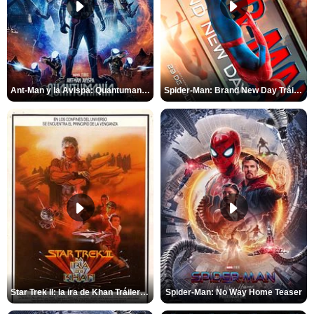
Ant-Man y la Avispa: Quantumanía Tráiler (2)
Spider-Man: Brand New Day Tráiler (3)
Star Trek II: la ira de Khan Tráiler VO
Spider-Man: No Way Home Teaser