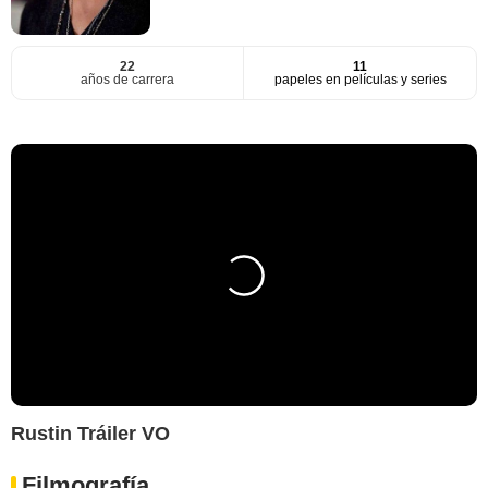
22
11
años de carrera
papeles en películas y series
Rustin Tráiler VO
Filmografía