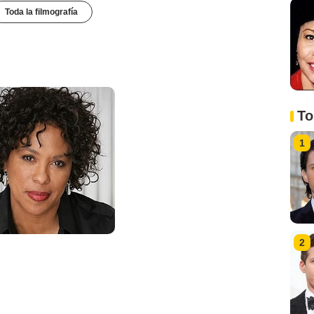
Toda la filmografía
To
1
2