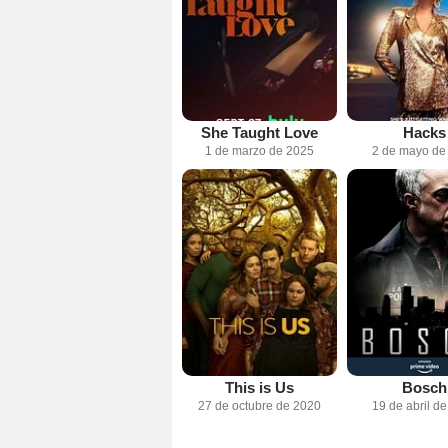
She Taught Love
Hacks
1 de marzo de 2025
2 de mayo de
This is Us
Bosch
27 de octubre de 2020
19 de abril d