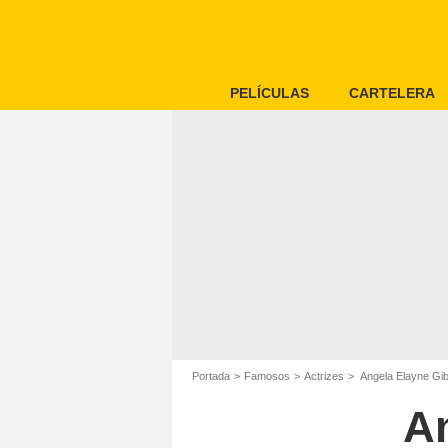
PELÍCULAS
CARTELERA
Portada
Famosos
Actrizes
Angela Elayne Gi
A