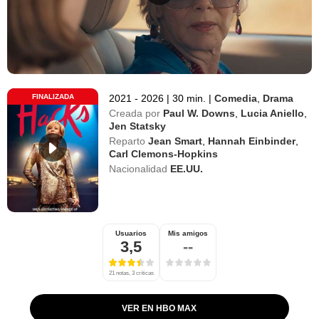
FINALIZADA
2021 - 2026
|
30 min.
|
Comedia
,
Drama
Creada por
Paul W. Downs
,
Lucia Aniello
,
Jen Statsky
Reparto
Jean Smart
,
Hannah Einbinder
,
Carl Clemons-Hopkins
Nacionalidad
EE.UU.
Usuarios
Mis amigos
3,5
--
21 notas, 3 críticas
VER EN HBO MAX