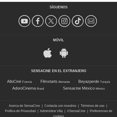
SÍGUENOS
MÓVIL
SENSACINE EN EL EXTRANJERO
AlloCiné
Filmstarts
Beyazperde
Francia
Alemania
Turquía
AdoroCinema
Sensacine México
Brasil
México
Acerca de SensaCine
|
Contacta con nosotros
|
Términos de uso
|
Política de Privacidad
|
Administrar Utiq
|
©SensaCine
|
Preferencias de
cookies