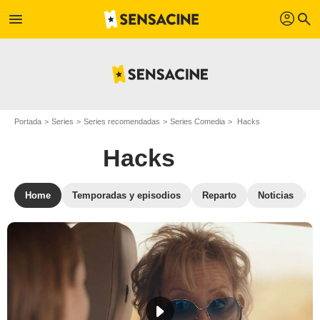
profil
menu
search
Portada
Series
Series recomendadas
Series Comedia
Hacks
Hacks
Home
Temporadas y episodios
Reparto
Noticias