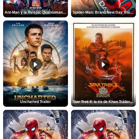
Ant-Man y la Avispa: Quantumanía Tráiler (2)
Spider-Man: Brand New Day Tráiler (3)
Uncharted Trailer
Star Trek II: la ira de Khan Tráiler VO