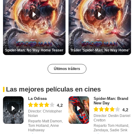
Spider-Man: No Way Home Teaser
Tráiler 'Spider-Man: No Way Home'
Últimos tráilers
Las mejores películas en cines
La Odisea
Spider-Man: Brand
New Day
4,2
4,2
Director: Christopher
Nolan
Director: Destin Daniel
Cretton
Reparto Matt Damon,
Tom Holland, Anne
Reparto Tom Holland,
Hathaway
Zendaya, Sadie Sink