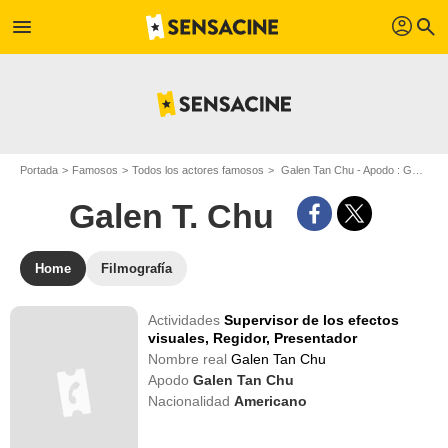
profil
menu
search
Portada
Famosos
Todos los actores famosos
Galen Tan Chu - Apodo : Galen T. Chu
Galen T. Chu
Home
Filmografía
Actividades
Supervisor de los efectos
visuales,
Regidor,
Presentador
Nombre real
Galen Tan Chu
Apodo
Galen Tan Chu
Nacionalidad
Americano