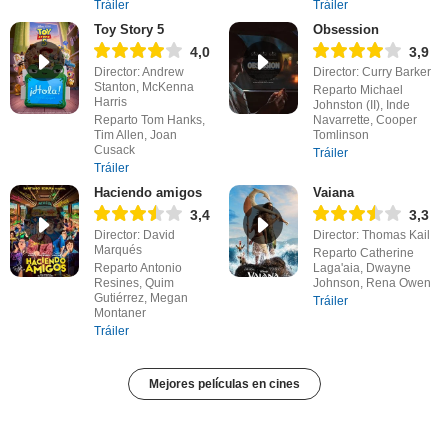
Tráiler
Tráiler
Toy Story 5
Obsession
4,0
3,9
Director: Andrew
Director: Curry Barker
Stanton, McKenna
Reparto Michael
Harris
Johnston (II), Inde
Reparto Tom Hanks,
Navarrette, Cooper
Tim Allen, Joan
Tomlinson
Cusack
Tráiler
Tráiler
Haciendo amigos
Vaiana
3,4
3,3
Director: David
Director: Thomas Kail
Marqués
Reparto Catherine
Reparto Antonio
Laga'aia, Dwayne
Resines, Quim
Johnson, Rena Owen
Gutiérrez, Megan
Tráiler
Montaner
Tráiler
Mejores películas en cines