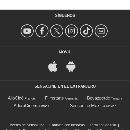
SÍGUENOS
MÓVIL
SENSACINE EN EL EXTRANJERO
AlloCiné
Filmstarts
Beyazperde
Francia
Alemania
Turquía
AdoroCinema
Sensacine México
Brasil
México
Acerca de SensaCine
|
Contacta con nosotros
|
Términos de uso
|