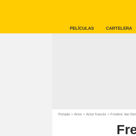
PELÍCULAS
CARTELERA
Portada
Actor
Actor francés
Frederic Van De
Fr