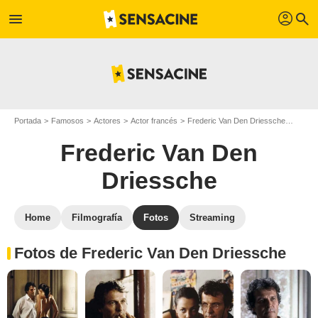
profil
menu
search
Portada
Famosos
Actores
Actor francés
Frederic Van Den Driessche
Freder
Frederic Van Den
Driessche
Home
Filmografía
Fotos
Streaming
Fotos de Frederic Van Den Driessche