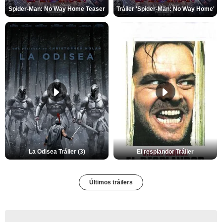
Spider-Man: No Way Home Teaser
Tráiler 'Spider-Man: No Way Home'
La Odisea Tráiler (3)
El resplandor Tráiler
Últimos tráilers