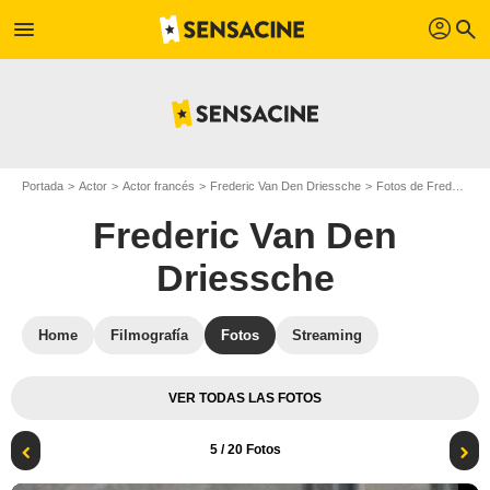
profil
menu
search
Portada
Actor
Actor francés
Frederic Van Den Driessche
Fotos de Frederic Van Den Driessche
Frederic Van Den
Driessche
Home
Filmografía
Fotos
Streaming
VER TODAS LAS FOTOS
5
/ 20 Fotos