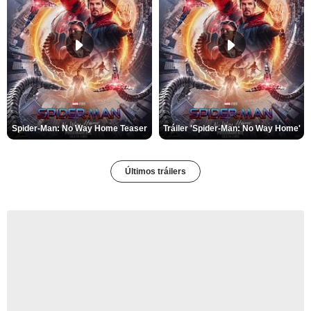
Spider-Man: No Way Home Teaser
Tráiler 'Spider-Man: No Way Home'
Últimos tráilers