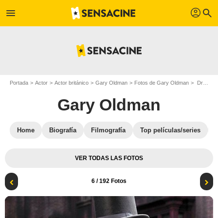
profil
menu
search
Portada
Actor
Actor británico
Gary Oldman
Fotos de Gary Oldman
Drácula de Bram Stoker : Foto Gary Oldman
Gary Oldman
Home
Biografía
Filmografía
Top películas/series
VER TODAS LAS FOTOS
6
/ 192 Fotos