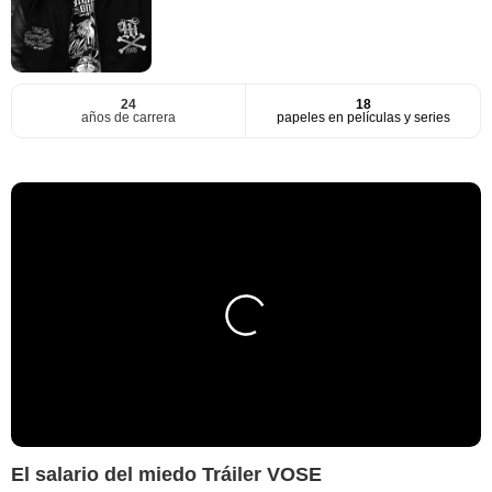
24
18
años de carrera
papeles en películas y series
El salario del miedo Tráiler VOSE