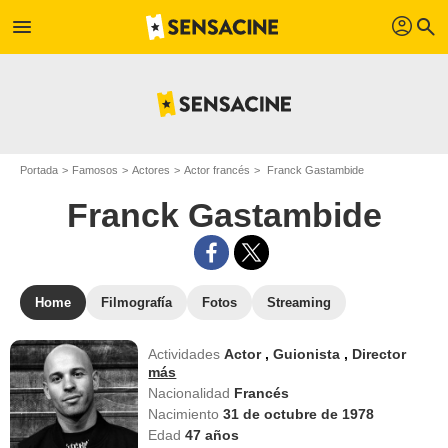
profil
menu
search
Portada
Famosos
Actores
Actor francés
Franck Gastambide
Franck Gastambide
Home
Filmografía
Fotos
Streaming
Actividades
Actor
,
Guionista
,
Director
más
Nacionalidad
Francés
Nacimiento
31 de octubre de 1978
Edad
47
años