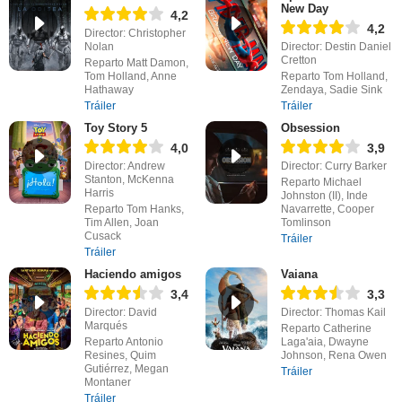
New Day
4,2
4,2
Director: Christopher
Nolan
Director: Destin Daniel
Cretton
Reparto Matt Damon,
Tom Holland, Anne
Reparto Tom Holland,
Hathaway
Zendaya, Sadie Sink
Tráiler
Tráiler
Toy Story 5
Obsession
4,0
3,9
Director: Andrew
Director: Curry Barker
Stanton, McKenna
Reparto Michael
Harris
Johnston (II), Inde
Reparto Tom Hanks,
Navarrette, Cooper
Tim Allen, Joan
Tomlinson
Cusack
Tráiler
Tráiler
Haciendo amigos
Vaiana
3,4
3,3
Director: David
Director: Thomas Kail
Marqués
Reparto Catherine
Reparto Antonio
Laga'aia, Dwayne
Resines, Quim
Johnson, Rena Owen
Gutiérrez, Megan
Tráiler
Montaner
Tráiler