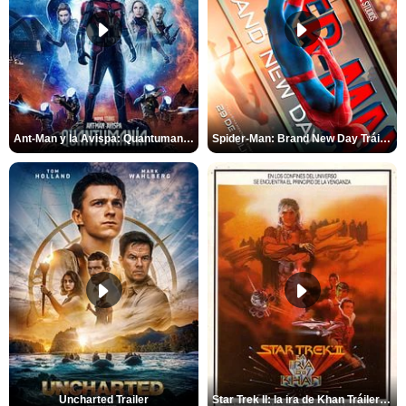
Ant-Man y la Avispa: Quantumanía Tráiler (2)
Spider-Man: Brand New Day Tráiler (3)
Uncharted Trailer
Star Trek II: la ira de Khan Tráiler VO