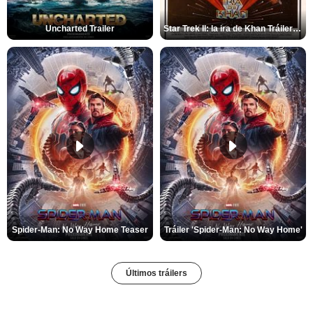
Uncharted Trailer
Star Trek II: la ira de Khan Tráiler VO
Spider-Man: No Way Home Teaser
Tráiler 'Spider-Man: No Way Home'
Últimos tráilers