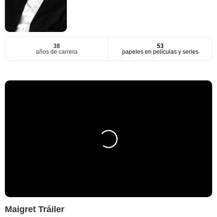
38
53
años de carrera
papeles en películas y series
Maigret Tráiler