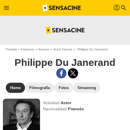
profil
menu
search
Portada
Famosos
Actores
Actor francés
Philippe Du Janerand
Philippe Du Janerand
Home
Filmografía
Fotos
Streaming
Actividad
Actor
Nacionalidad
Francés