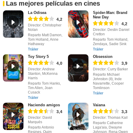
Las mejores películas en cines
La Odisea
Spider-Man: Brand
New Day
4,2
4,2
Director: Christopher
Nolan
Director: Destin Daniel
Cretton
Reparto Matt Damon,
Tom Holland, Anne
Reparto Tom Holland,
Hathaway
Zendaya, Sadie Sink
Tráiler
Tráiler
Toy Story 5
Obsession
4,0
3,9
Director: Andrew
Director: Curry Barker
Stanton, McKenna
Reparto Michael
Harris
Johnston (II), Inde
Reparto Tom Hanks,
Navarrette, Cooper
Tim Allen, Joan
Tomlinson
Cusack
Tráiler
Tráiler
Haciendo amigos
Vaiana
3,4
3,3
Director: David
Director: Thomas Kail
Marqués
Reparto Catherine
Reparto Antonio
Laga'aia, Dwayne
Resines, Quim
Johnson, Rena Owen