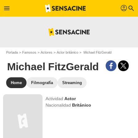
profil
menu
search
Portada
Famosos
Actores
Actor británico
Michael FitzGerald
Michael FitzGerald
Home
Filmografía
Streaming
Actividad
Actor
Nacionalidad
Británico