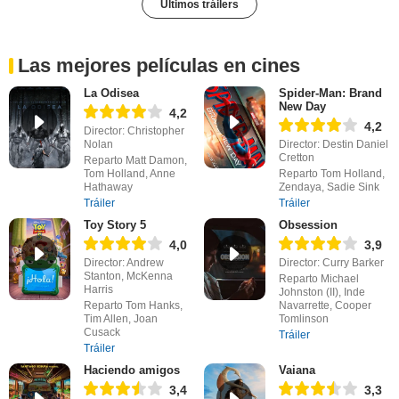
Últimos tráilers
Las mejores películas en cines
La Odisea
Spider-Man: Brand
New Day
4,2
4,2
Director: Christopher
Nolan
Director: Destin Daniel
Cretton
Reparto Matt Damon,
Tom Holland, Anne
Reparto Tom Holland,
Hathaway
Zendaya, Sadie Sink
Tráiler
Tráiler
Toy Story 5
Obsession
4,0
3,9
Director: Andrew
Director: Curry Barker
Stanton, McKenna
Reparto Michael
Harris
Johnston (II), Inde
Reparto Tom Hanks,
Navarrette, Cooper
Tim Allen, Joan
Tomlinson
Cusack
Tráiler
Tráiler
Haciendo amigos
Vaiana
3,4
3,3