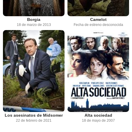
Borgia
Camelot
18 de marzo de 2013
Fecha de estreno desconocida
Los asesinatos de Midsomer
Alta sociedad
22 de febrero de 2021
18 de mayo de 2007