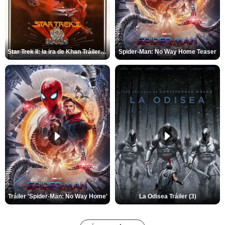
Star Trek II: la ira de Khan Tráiler VO
Spider-Man: No Way Home Teaser
Tráiler 'Spider-Man: No Way Home'
La Odisea Tráiler (3)