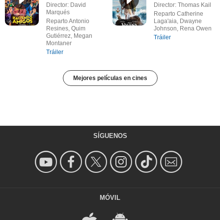
Director: David
Director: Thomas Kail
Marqués
Reparto Catherine
Reparto Antonio
Laga'aia, Dwayne
Resines, Quim
Johnson, Rena Owen
Gutiérrez, Megan
Tráiler
Montaner
Tráiler
Mejores películas en cines
SÍGUENOS
MÓVIL