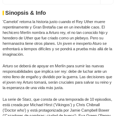
Sinopsis & Info
'Camelot' retoma la historia justo cuando el Rey Uther muere
repentinamente y Gran Bretaña cae en un inevitable caos. El
hechicero Merlín nombra a Arturo rey, el no tan conocido hijo y
heredero de Uther que fue criado como un plebeyo. Pero su
hermanastra tiene otros planes. Un joven e inexperto Aturo se
enfrentará a tiempos difíciles y se pondrá a prueba más allá de la
imaginación.
Arturo se deberá de apoyar en Merlín para sumir las nuevas
responsabilidades que implica ser rey: debe de luchar ante un
reino lleno de engaño y dividido por la guerra. Las decisiones que
el joven rey Arturo tomará, serán cruciales para salvar su reino y
la esperanza de una vida más justa.
La serie de Starz, que consta de una temporada de 10 episodios,
está creada por Michael Hirst ('Vikingos') y Chris Chibnall
('Doctor who') y está protagonizada por Jamie Campbell Bower
('Cazadores de sombras: ciudad de hueso'), Eva Green ('Penny