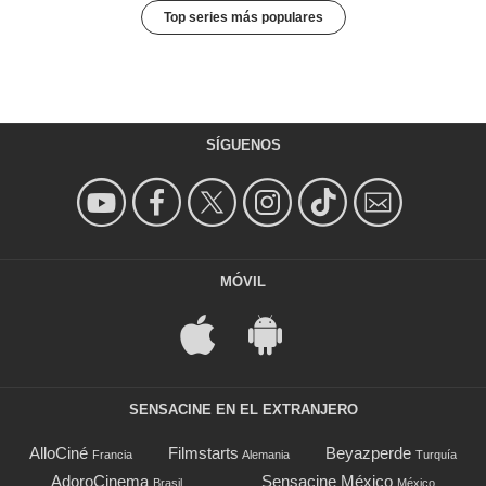
Top series más populares
SÍGUENOS
MÓVIL
SENSACINE EN EL EXTRANJERO
AlloCiné
Filmstarts
Beyazperde
Francia
Alemania
Turquía
AdoroCinema
Sensacine México
Brasil
México