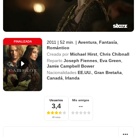
FINALIZADA
2011
|
52 min.
|
Aventura
,
Fantasía
,
Romántico
Creada por
Michael Hirst
,
Chris Chibnall
Reparto
Joseph Fiennes
,
Eva Green
,
Jamie Campbell Bower
Nacionalidades
EE.UU.
,
Gran Bretaña
,
Canadá
,
Irlanda
Usuarios
Mis amigos
3,4
--
48 notas