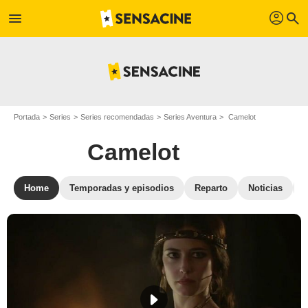
profil
menu
search
Portada
Series
Series recomendadas
Series Aventura
Camelot
Camelot
Home
Temporadas y episodios
Reparto
Noticias