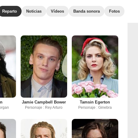
Reparto
Noticias
Vídeos
Banda sonora
Fotos
en
Jamie Campbell Bower
Tamsin Egerton
organ
Personaje : Rey Arturo
Personaje : Ginebra