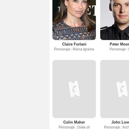
Claire Forlani
Peter Moo
Personaje : Reina Igraine
Personaje :
Colin Maher
John Love
Personaje : Duke of
Personaje : Arc