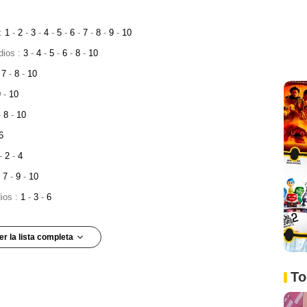
 :
1
-
2
-
3
-
4
-
5
-
6
-
7
-
8
-
9
-
10
dios :
3
-
4
-
5
-
6
-
8
-
10
7
-
8
-
10
9
-
10
-
8
-
10
6
-
2
-
4
:
7
-
9
-
10
dios :
1
-
3
-
6
er la lista completa
9
-
10
To
ios :
2
-
6
dios :
9
-
10