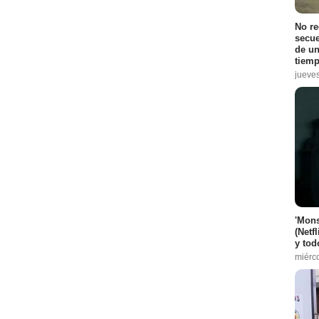
io :
1
No r
secue
de un
tiemp
jueve
6
odio :
7
o :
10
'Mons
(Netf
y tod
7
miérc
rostecki
- Episodio :
7