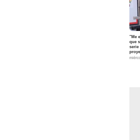
odio :
9
5
 :
9
"Me e
que s
serie
io :
7
proye
7
miérc
 :
6
isodio :
7
9