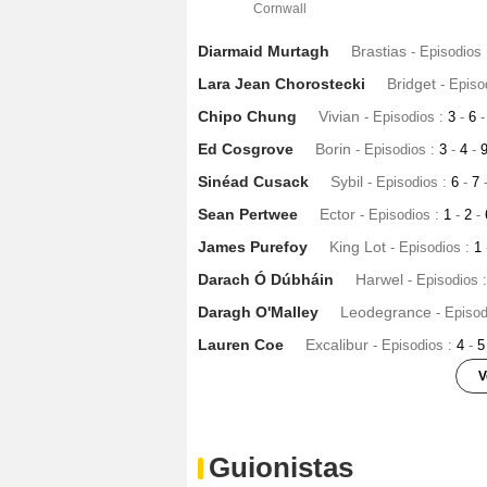
Cornwall
Diarmaid Murtagh
Brastias
- Episodios
Lara Jean Chorostecki
Bridget
- Episo
Chipo Chung
Vivian
- Episodios :
3
-
6
-
Ed Cosgrove
Borin
- Episodios :
3
-
4
-
Sinéad Cusack
Sybil
- Episodios :
6
-
7
Sean Pertwee
Ector
- Episodios :
1
-
2
-
James Purefoy
King Lot
- Episodios :
1
Darach Ó Dúbháin
Harwel
- Episodios 
Daragh O'Malley
Leodegrance
- Episo
Lauren Coe
Excalibur
- Episodios :
4
-
5
V
Paul McGlinchey
Wallace
- Episodios :
George McMahon
Messenger
- Episod
Guionistas
Darryl Kinsella
Camelot Guard
- Episo