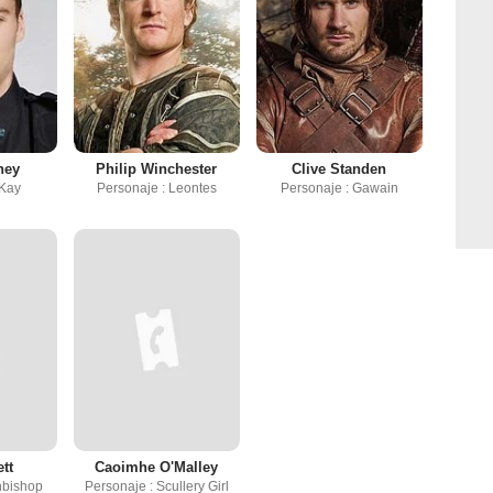
ney
Philip Winchester
Clive Standen
 Kay
Personaje : Leontes
Personaje : Gawain
tt
Caoimhe O'Malley
hbishop
Personaje : Scullery Girl