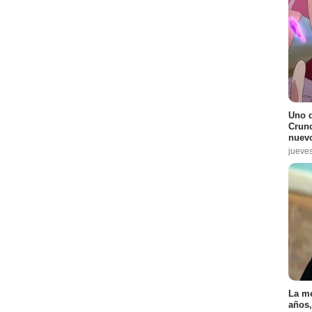
9
-
10
9
-
10
9
-
10
 Episodio :
1
Uno d
Crunc
nuevo
jueve
:
1
2
 :
6
 :
9
La me
años,
:
4