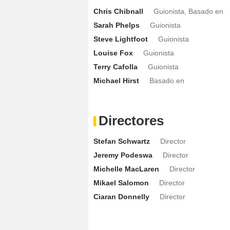
Chris Chibnall
Guionista, Basado en
Ciaran Gallagher
Griffith
- Episodios :
Sarah Phelps
Guionista
Sebastian Spence
Lucan
- Episodios :
Steve Lightfoot
Guionista
Tyler Kennington
Albion
- Episodios :
Louise Fox
Guionista
Lucy Cohu
Arthur's Adoptive Mother
-
Terry Cafolla
Guionista
Michael FitzGerald
Tomal
- Episodio :
5
Michael Hirst
Basado en
Oscar Quinn
Young Kay
- Episodio :
6
Barry McEvoy
Donal
- Episodio :
8
Directores
Gordon Mahon
Alric
- Episodio :
9
Sebastian Koch
King Uther
- Episodio 
Stefan Schwartz
Director
Brian McGuinness
Nentes
- Episodio :
Jeremy Podeswa
Director
Shay Macleod
Young Arthur
- Episodio
Michelle MacLaren
Director
Sarah Mulligan
Dancer 2
- Episodio :
7
Mikael Salomon
Director
Ciaran Donnelly
Director
Alfie Davis
Redwald
- Episodio :
8
Andrew Keane
Mercenary 4
- Episodio
Colmcille Donnelly
Warrior
- Episodio 