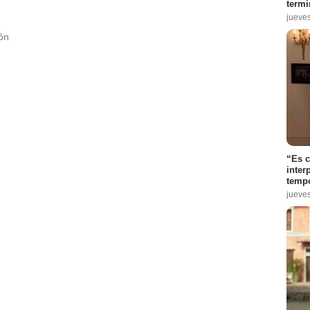
termi
jueve
:
5
ión
:
7
“Es 
odio :
10
inter
tempo
jueve
io :
9
0