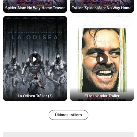
Spider-Man: No Way Home Teaser
Tráiler 'Spider-Man: No Way Home'
La Odisea Tráiler (3)
El resplandor Tráiler
Últimos tráilers