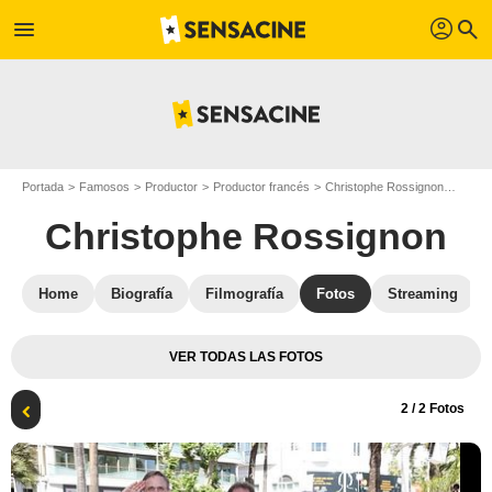
profil
menu
search
Portada
Famosos
Productor
Productor francés
Christophe Rossignon
La le
Christophe Rossignon
Home
Biografía
Filmografía
Fotos
Streaming
VER TODAS LAS FOTOS
2
/ 2 Fotos