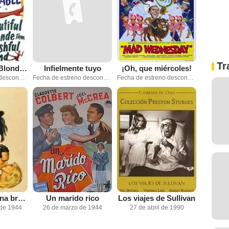
Tr
The Beautiful Blonde From Bashful Bend
Infielmente tuyo
¡Oh, que miércoles!
Fecha de estreno desconocida
Fecha de estreno desconocida
Fecha de estreno desconocida
Me casé con una bruja
Un marido rico
Los viajes de Sullivan
 de 1944
26 de marzo de 1944
27 de abril de 1990