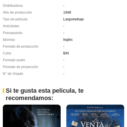
Distribuidora
-
Año de producción
1948
Tipo de película
Largometraje
Anécdotas
-
Presupuesto
-
Idiomas
Inglés
Formato de producción
-
Color
B/N
Formato audio
-
Formato de proyección
-
N° de Visado
-
Si te gusta esta película, te
recomendamos: