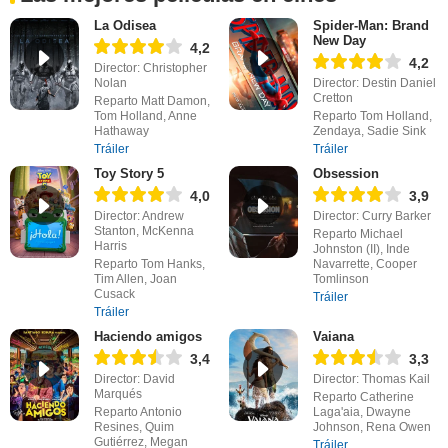
La Odisea
Spider-Man: Brand
New Day
4,2
4,2
Director: Christopher
Nolan
Director: Destin Daniel
Cretton
Reparto Matt Damon,
Tom Holland, Anne
Reparto Tom Holland,
Hathaway
Zendaya, Sadie Sink
Tráiler
Tráiler
Toy Story 5
Obsession
4,0
3,9
Director: Andrew
Director: Curry Barker
Stanton, McKenna
Reparto Michael
Harris
Johnston (II), Inde
Reparto Tom Hanks,
Navarrette, Cooper
Tim Allen, Joan
Tomlinson
Cusack
Tráiler
Tráiler
Haciendo amigos
Vaiana
3,4
3,3
Director: David
Director: Thomas Kail
Marqués
Reparto Catherine
Reparto Antonio
Laga'aia, Dwayne
Resines, Quim
Johnson, Rena Owen
Gutiérrez, Megan
Tráiler