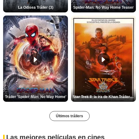
La Odisea Tráiler (3)
Spider-Man: No Way Home Teaser
Tráiler 'Spider-Man: No Way Home'
Star Trek II: la ira de Khan Tráiler VO
Últimos tráilers
Las mejores películas en cines