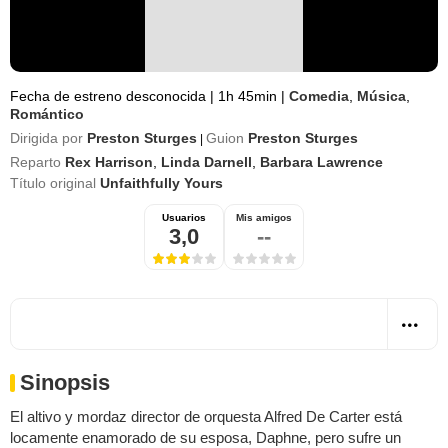
Fecha de estreno desconocida
|
1h 45min
|
Comedia
,
Música
,
Romántico
Dirigida por
Preston Sturges
Guion
Preston Sturges
|
Reparto
Rex Harrison
,
Linda Darnell
,
Barbara Lawrence
Título original
Unfaithfully Yours
Usuarios
Mis amigos
3,0
--
Sinopsis
El altivo y mordaz director de orquesta Alfred De Carter está
locamente enamorado de su esposa, Daphne, pero sufre un