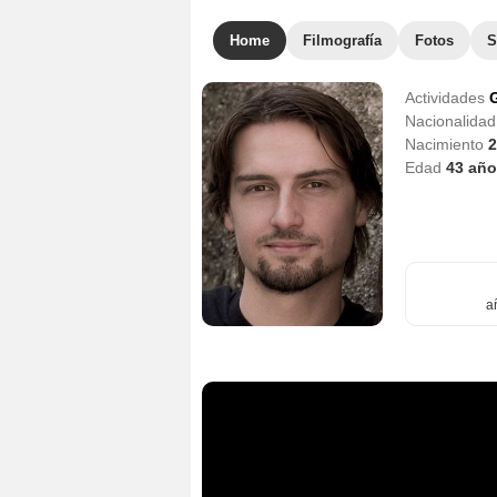
Home
Filmografía
Fotos
S
Actividades
G
Nacionalida
Nacimiento
2
Edad
43
año
a